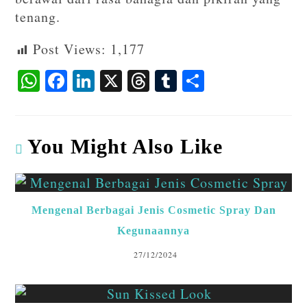
tenang.
Post Views:
1,177
W
F
Li
X
T
T
S
ha
ac
n
hr
u
ha
ts
eb
ke
ea
m
re
A
o
dI
ds
bl
You Might Also Like
p
o
n
r
p
k
Mengenal Berbagai Jenis Cosmetic Spray Dan
Kegunaannya
27/12/2024