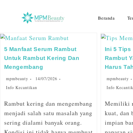
Beranda
Te
5 Manfaat Serum Rambut
Ini 5 Tip
Untuk Rambut Kering Dan
Rambut Y
Mengembang
Harus Ta
mpmbeauty
14/07/2026
mpmbeauty
Info Kecantikan
Info Kecanti
Rambut kering dan mengembang
Memiliki 
menjadi salah satu masalah yang
kuat, dan 
sering dialami banyak orang.
impian ba
Kondisi ini tidak hanya membuat
paparan si