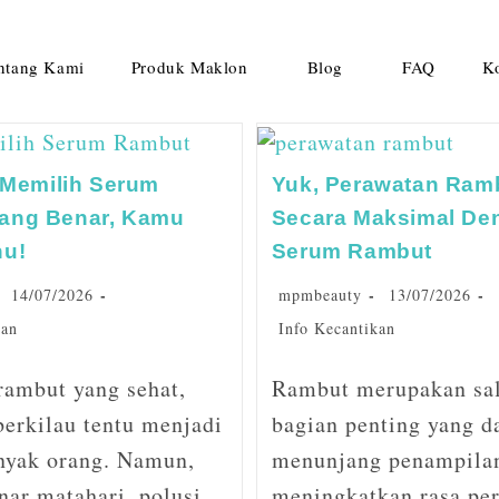
ntang Kami
Produk Maklon
Blog
FAQ
K
s Memilih Serum
Yuk, Perawatan Ram
ang Benar, Kamu
Secara Maksimal De
hu!
Serum Rambut
14/07/2026
mpmbeauty
13/07/2026
kan
Info Kecantikan
rambut yang sehat,
Rambut merupakan sal
berkilau tentu menjadi
bagian penting yang d
nyak orang. Namun,
menunjang penampila
nar matahari, polusi,
meningkatkan rasa per