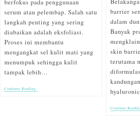
Belakangan
berfokus pada penggunaan
barrier se
serum atau pelembap. Salah satu
dalam duni
langkah penting yang sering
Banyak pr
diabaikan adalah eksfoliasi.
mengklai
Proses ini membantu
skin barri
mengangkat sel kulit mati yang
terutama 
menumpuk sehingga kulit
diformula
tampak lebih…
kandungan
Continue Reading
hyaluroni
Continue Readin