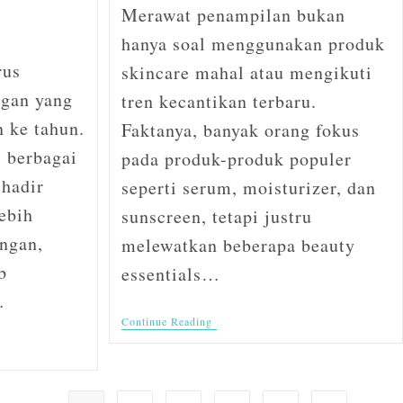
Merawat penampilan bukan
hanya soal menggunakan produk
rus
skincare mahal atau mengikuti
gan yang
tren kecantikan terbaru.
n ke tahun.
Faktanya, banyak orang fokus
 berbagai
pada produk-produk populer
 hadir
seperti serum, moisturizer, dan
ebih
sunscreen, tetapi justru
ngan,
melewatkan beberapa beauty
b
essentials…
…
Continue Reading