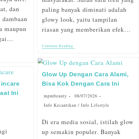
at, dan
paling banyak diminati adalah
di dambaan
glowy look, yaitu tampilan
ia maupun
riasan yang memberikan efek…
agai…
Continue Reading
Glow Up Dengan Cara Alami,
kincare
Bisa Kok Dengan Cara Ini
aat Ini
mpmbeauty
08/07/2026
Info Kecantikan
/
Info Lifestyle
Di era media sosial, istilah glow
agi
up semakin populer. Banyak