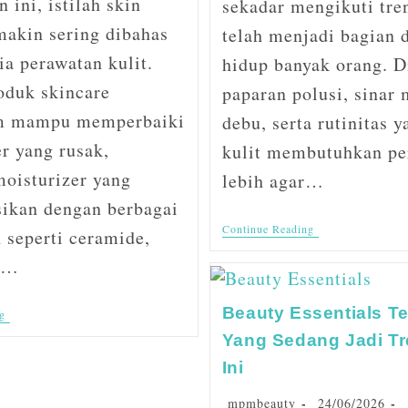
 ini, istilah skin
sekadar mengikuti tren
makin sering dibahas
telah menjadi bagian d
a perawatan kulit.
hidup banyak orang. D
oduk skincare
paparan polusi, sinar 
m mampu memperbaiki
debu, serta rutinitas y
er yang rusak,
kulit membutuhkan pe
moisturizer yang
lebih agar…
sikan dengan berbagai
Continue Reading
 seperti ceramide,
c…
Beauty Essentials T
g
Yang Sedang Jadi T
Ini
mpmbeauty
24/06/2026