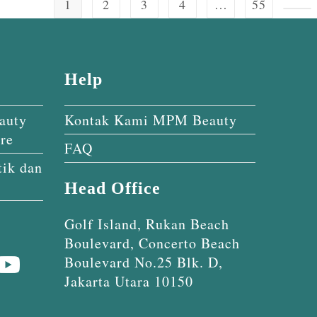
1
2
3
4
…
55
Help
auty
Kontak Kami MPM Beauty
re
FAQ
ik dan
Head Office
Golf Island, Rukan Beach
Boulevard, Concerto Beach
Boulevard No.25 Blk. D,
Jakarta Utara 10150