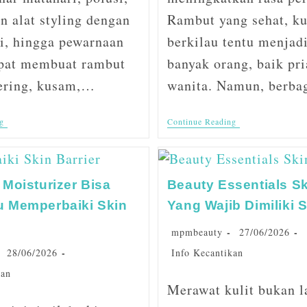
 alat styling dengan
Rambut yang sehat, ku
i, hingga pewarnaan
berkilau tentu menja
pat membuat rambut
banyak orang, baik pr
ering, kusam,…
wanita. Namun, berb
g
Continue Reading
Moisturizer Bisa
Beauty Essentials S
 Memperbaiki Skin
Yang Wajib Dimiliki S
mpmbeauty
27/06/2026
28/06/2026
Info Kecantikan
kan
Merawat kulit bukan l