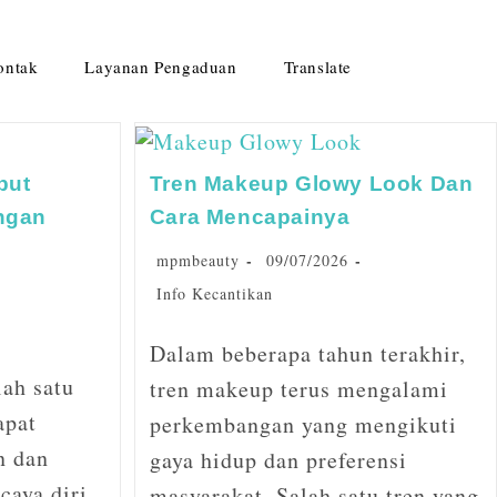
ontak
Layanan Pengaduan
Translate
but
Tren Makeup Glowy Look Dan
ngan
Cara Mencapainya
mpmbeauty
09/07/2026
Info Kecantikan
Dalam beberapa tahun terakhir,
ah satu
tren makeup terus mengalami
apat
perkembangan yang mengikuti
n dan
gaya hidup dan preferensi
caya diri.
masyarakat. Salah satu tren yang