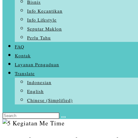
Bisnis
Info Kecantikan
Info Lifestyle
Seputar Maklon
Perlu Tahu
FAQ
Kontak
Layanan Pengaduan
Translate
Indonesian
English
Chinese (Simplified)
Search
Skip
this
to
website