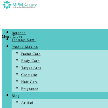
Beranda
Menu
Close
Tentang Kami
Produk Maklon
Facial Care
Body Care
Target Area
Cosmetic
Hair Care
Fragrance
Blog
Artikel