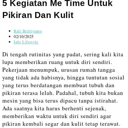
content
5 Kegiatan Me Time Untuk
Pikiran Dan Kulit
Post
Rafi Brilliyanto
author:
Post
02/10/2025
published:
Post
Info Lifestyle
category:
Di tengah rutinitas yang padat, sering kali kita
lupa memberikan ruang untuk diri sendiri.
Pekerjaan menumpuk, urusan rumah tangga
yang tidak ada habisnya, hingga tuntutan sosial
yang terus berdatangan membuat tubuh dan
pikiran terasa lelah. Padahal, tubuh kita bukan
mesin yang bisa terus dipacu tanpa istirahat.
Ada saatnya kita harus berhenti sejenak,
memberikan waktu untuk diri sendiri agar
pikiran kembali segar dan kulit tetap terawat.