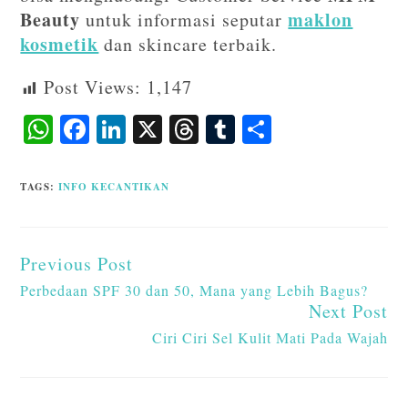
Beauty
maklon
untuk informasi seputar
kosmetik
dan skincare terbaik.
Post Views:
1,147
W
F
Li
X
T
T
S
ha
ac
n
hr
u
ha
ts
eb
ke
ea
m
re
TAGS
:
INFO KECANTIKAN
A
o
dI
ds
bl
p
o
n
r
Previous Post
p
k
Perbedaan SPF 30 dan 50, Mana yang Lebih Bagus?
Next Post
Ciri Ciri Sel Kulit Mati Pada Wajah