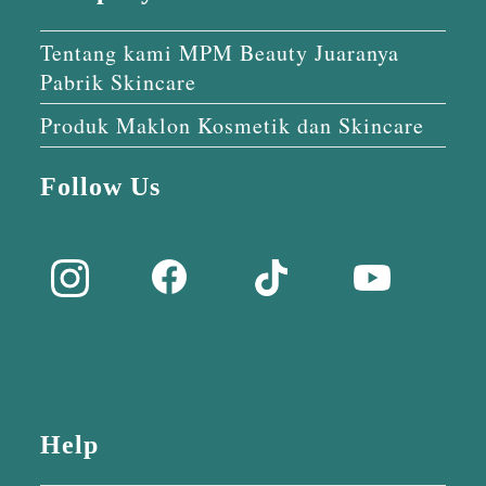
Tentang kami MPM Beauty Juaranya
Pabrik Skincare
Produk Maklon Kosmetik dan Skincare
Follow Us
Help