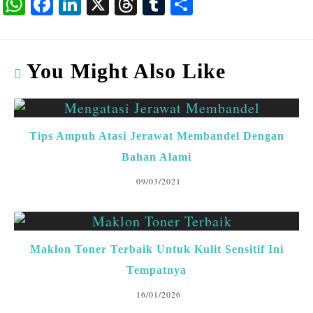
W
F
Li
X
T
T
S
ha
ac
n
hr
u
ha
ts
eb
ke
ea
m
re
A
o
dI
ds
bl
You Might Also Like
p
o
n
r
p
k
Tips Ampuh Atasi Jerawat Membandel Dengan
Bahan Alami
09/03/2021
Maklon Toner Terbaik Untuk Kulit Sensitif Ini
Tempatnya
16/01/2026