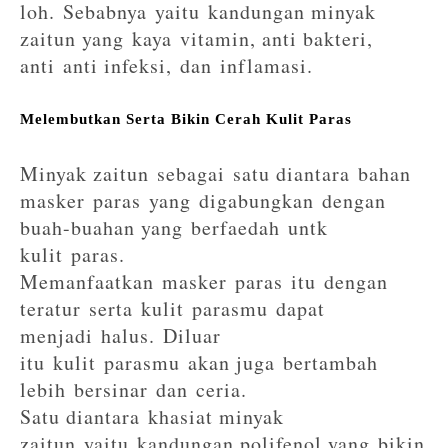
loh. Sebabnya yaitu kandungan minyak
zaitun yang kaya vitamin, anti bakteri,
anti anti infeksi, dan inflamasi.
Melembutkan Serta Bikin Cerah Kulit Paras
Minyak zaitun sebagai satu diantara bahan
masker paras yang digabungkan dengan
buah-buahan yang berfaedah untk
kulit paras.
Memanfaatkan masker paras itu dengan
teratur serta kulit parasmu dapat
menjadi halus. Diluar
itu kulit parasmu akan juga bertambah
lebih bersinar dan ceria.
Satu diantara khasiat minyak
zaitun yaitu kandungan polifenol yang bikin