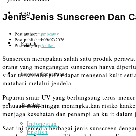
FAQ
Jenis-Jenis Sunscreen Dan 
Post author:
mpmbeauty
Post published:
09/07/2026
Kontak
Post category:
Artikel
Sunscreen merupakan salah satu produk perawat
orang yang menganggap sunscreen hanya diperluk
sinar ultraviolet (UV) dapat mengenai kulit set
Layanan Pengaduan
matahari melalui jendela.
Paparan sinar UV yang berlangsung terus-meneru
Translate
penuaan dini, hingga meningkatkan risiko kanke
menjaga kesehatan dan penampilan kulit dalam 
Indonesian
Saat ini tersedia berbagai jenis sunscreen deng
English