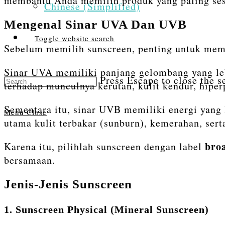
membantu Anda memilih produk yang paling sesu
Chinese (Simplified)
Mengenal Sinar UVA Dan UVB
Toggle website search
Sebelum memilih sunscreen, penting untuk memah
Sinar UVA memiliki panjang gelombang yang le
Press Escape to close the s
terhadap munculnya kerutan, kulit kendur, hiper
Sementara itu, sinar UVB memiliki energi yang 
Menu
Close
utama kulit terbakar (sunburn), kemerahan, ser
bro
Karena itu, pilihlah sunscreen dengan label
bersamaan.
Jenis-Jenis Sunscreen
1. Sunscreen Physical (Mineral Sunscreen)