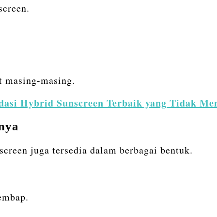
screen.
it masing-masing.
asi Hybrid Sunscreen Terbaik yang Tidak Me
knya
screen juga tersedia dalam berbagai bentuk.
lembap.