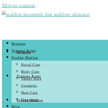
Skip to content
Beranda
Tentang Kami
Beranda
Produk Maklon
Facial Care
Body Care
Tentang Kami
Target Area
Cosmetic
Hair Care
Fragrance
Produk Maklon
Blog