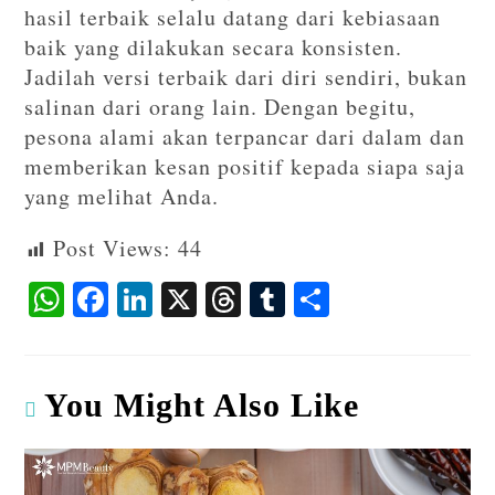
hasil terbaik selalu datang dari kebiasaan
baik yang dilakukan secara konsisten.
Jadilah versi terbaik dari diri sendiri, bukan
salinan dari orang lain. Dengan begitu,
pesona alami akan terpancar dari dalam dan
memberikan kesan positif kepada siapa saja
yang melihat Anda.
Post Views:
44
W
F
Li
X
T
T
S
ha
ac
n
hr
u
ha
ts
eb
ke
ea
m
re
A
o
dI
ds
bl
You Might Also Like
p
o
n
r
p
k