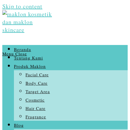
Skip to content
Beranda
Menu
Close
Tentang Kami
Produk Maklon
Facial Care
Body Care
Target Area
Cosmetic
Hair Care
Fragrance
Blog