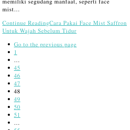
memiliki segudang manfaat, seperti face
mist…
Continue Reading
Cara Pakai Face Mist Saffron
Untuk Wajah Sebelum Tidur
Go to the previous page
1
…
45
46
47
48
49
50
51
…