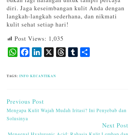
diri. Jaga keseimbangan kulit Anda dengan
langkah-langkah sederhana, dan nikmati
kulit sehat setiap hari!
Post Views:
1,035
W
F
Li
X
T
T
S
ha
ac
n
hr
u
ha
ts
eb
ke
ea
m
re
TAGS
:
INFO KECANTIKAN
A
o
dI
ds
bl
p
o
n
r
p
k
Previous Post
Mengapa Kulit Wajah Mudah Iritasi? Ini Penyebab dan
Solusinya
Next Post
Mengenal Hyaluronic Acid: Rahasia Kulit Lembap dan