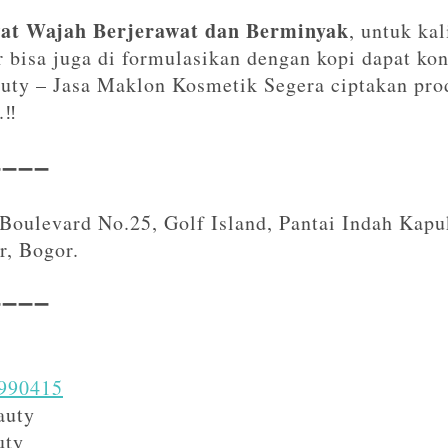
at Wajah Berjerawat dan Berminyak
, untuk ka
 bisa juga di formulasikan dengan kopi dapat kon
ty – Jasa Maklon Kosmetik Segera ciptakan pro
‼️
➖➖⁣⁣
s
Boulevard No.25, Golf Island, Pantai Indah Kapuk
r, Bogor.
➖⁣⁣⁣
0990415
auty
uty