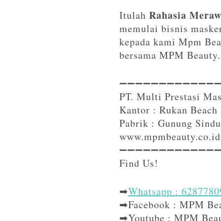
Rahasia Meraw
Itulah
memulai bisnis masker
kepada kami Mpm Beau
bersama MPM Beauty..
➖➖➖➖➖➖➖➖➖➖➖➖➖➖
PT. Multi Prestasi Ma
Kantor : Rukan Beach 
Pabrik : Gunung Sindu
www.mpmbeauty.co.id
➖➖➖➖➖➖➖➖➖➖➖➖➖➖➖
Find Us!⁣⁣⁣
➡
Whatsapp : 628778
➡Facebook : MPM Be
➡Youtube : MPM Bea