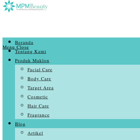
Beranda
Menu
Close
Tentang Kami
Produk Maklon
Facial Care
Body Care
Target Area
Cosmetic
Hair Care
Fragrance
Blog
Artikel