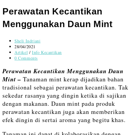
content
Perawatan Kecantikan
Menggunakan Daun Mint
Post
Sheli Indriani
author:
Post
28/04/2021
published:
Post
Artikel
/
Info Kecantikan
category:
Post
0 Comments
comments:
Perawatan Kecantikan Menggunakan Daun
Mint –
Tanaman mint kerap dijadikan bahan
tradisional sebagai perawatan kecantikan. Tak
sekedar rasanya yang dingin ketika di sajikan
dengan makanan. Daun mint pada produk
perawatan kecantikan juga akan memberikan
efek dingin di sertai aroma yang begitu khas.
Tanaman ini dapat di kolaborasikan dengan