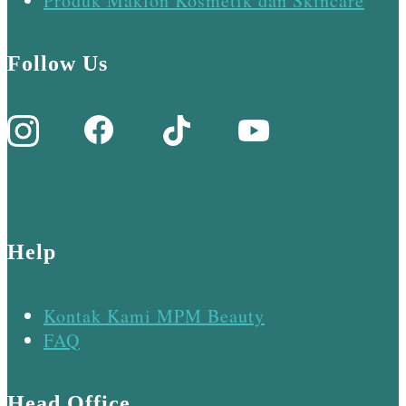
Produk Maklon Kosmetik dan Skincare
Follow Us
Help
Kontak Kami MPM Beauty
FAQ
Head Office