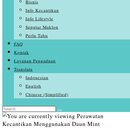
Bisnis
Info Kecantikan
Info Lifestyle
Seputar Maklon
Perlu Tahu
FAQ
Kontak
Layanan Pengaduan
Translate
Indonesian
English
Chinese (Simplified)
Search
Skip
this
to
website