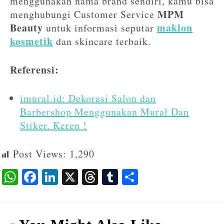
menggunakan nama brand sendiri, kamu bisa
MPM
menghubungi Customer Service
Beauty
maklon
untuk informasi seputar
kosmetik
dan skincare terbaik.
Referensi:
imural.id: Dekorasi Salon dan
Barbershop Menggunakan Mural Dan
Stiker. Keren !
Post Views:
1,290
W
F
Li
X
T
T
S
ha
ac
n
hr
u
ha
ts
eb
ke
ea
m
re