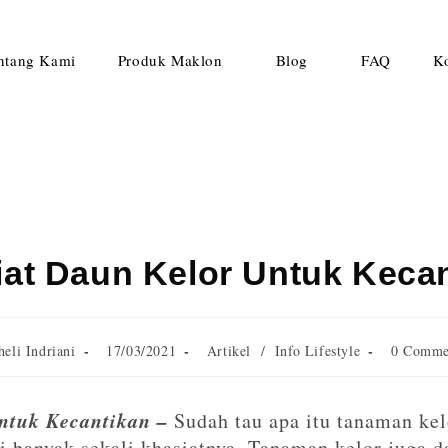
ntang Kami
Produk Maklon
Blog
FAQ
K
at Daun Kelor Untuk Keca
heli Indriani
17/03/2021
Artikel
/
Info Lifestyle
0 Comme
ntuk Kecantikan –
Sudah tau apa itu tanaman kel
 banyak sekali khasiatnya. Tanaman kelor juga d