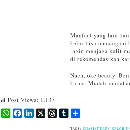
Manfaat yang lain dar
kelor bisa menangani 
ingin menjaga kulit m
di rekomendasikan ka
Nach, oke beauty. Ber
kasus. Mudah-mudahan
Post Views:
1,137
W
F
Li
X
T
T
S
ha
ac
n
hr
u
ha
TAGS
:
KHASIAT-DAUN-KELOR-U