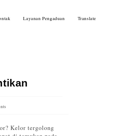
ontak
Layanan Pengaduan
Translate
ntikan
nts
or? Kelor tergolong
apat di temukan pada