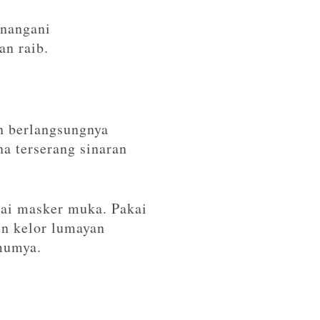
enangani
an raib.
n berlangsungnya
na terserang sinaran
ai masker muka. Pakai
n kelor lumayan
mumya.