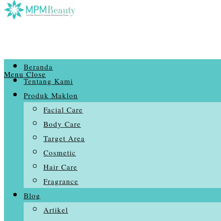
Beranda
Menu
Close
Tentang Kami
Produk Maklon
Facial Care
Body Care
Target Area
Cosmetic
Hair Care
Fragrance
Blog
Artikel