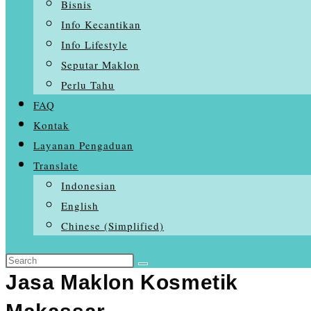
Bisnis
Info Kecantikan
Info Lifestyle
Seputar Maklon
Perlu Tahu
FAQ
Kontak
Layanan Pengaduan
Translate
Indonesian
English
Chinese (Simplified)
Search
Skip
this
Jasa Maklon Kosmetik
to
website