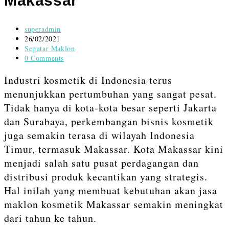
Makassar
content
Post
superadmin
author:
Post
26/02/2021
published:
Post
Seputar Maklon
category:
Post
0 Comments
comments:
Industri kosmetik di Indonesia terus
menunjukkan pertumbuhan yang sangat pesat.
Tidak hanya di kota-kota besar seperti Jakarta
dan Surabaya, perkembangan bisnis kosmetik
juga semakin terasa di wilayah Indonesia
Timur, termasuk Makassar. Kota Makassar kini
menjadi salah satu pusat perdagangan dan
distribusi produk kecantikan yang strategis.
Hal inilah yang membuat kebutuhan akan jasa
maklon kosmetik Makassar semakin meningkat
dari tahun ke tahun.