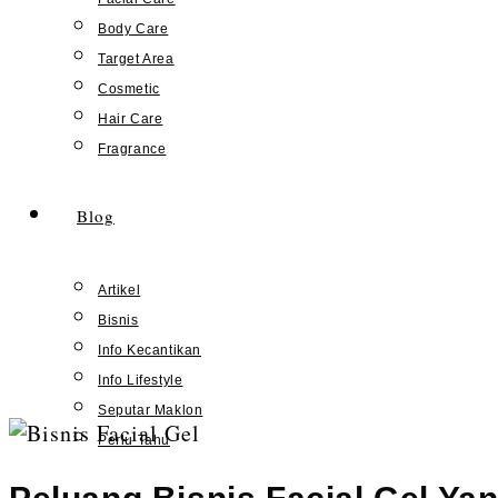
Body Care
Target Area
Cosmetic
Hair Care
Fragrance
Blog
Artikel
Bisnis
Info Kecantikan
Info Lifestyle
Seputar Maklon
Skip
Perlu Tahu
to
content