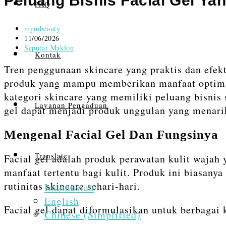
Peluang Bisnis Facial Gel Ya
FAQ
Post
mpmbeauty
author:
Post
11/06/2026
published:
Post
Seputar Maklon
Kontak
category:
Tren penggunaan skincare yang praktis dan efe
produk yang mampu memberikan manfaat optimal t
kategori skincare yang memiliki peluang bisnis
Layanan Pengaduan
gel dapat menjadi produk unggulan yang menarik
Mengenal Facial Gel Dan Fungsinya
Translate
Facial gel adalah produk perawatan kulit wajah
manfaat tertentu bagi kulit. Produk ini biasan
rutinitas skincare sehari-hari.
Indonesian
English
Facial gel dapat diformulasikan untuk berbagai k
Chinese (Simplified)