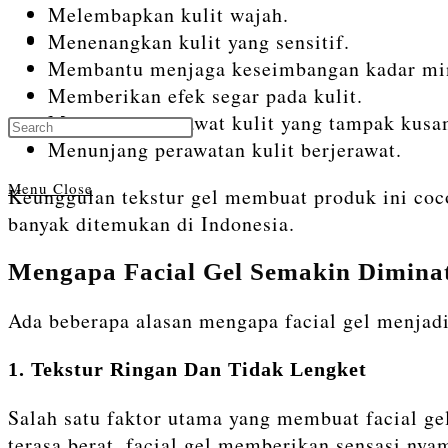
Melembapkan kulit wajah.
Menenangkan kulit yang sensitif.
Toggle
Membantu menjaga keseimbangan kadar mi
Memberikan efek segar pada kulit.
Membantu merawat kulit yang tampak kusa
Press
website
Menunjang perawatan kulit berjerawat.
Escape
to
Menu
Close
Keunggulan tekstur gel membuat produk ini coco
close
banyak ditemukan di Indonesia.
the
search
search
Mengapa Facial Gel Semakin Dimina
panel.
Ada beberapa alasan mengapa facial gel menjadi 
1. Tekstur Ringan Dan Tidak Lengket
Salah satu faktor utama yang membuat facial ge
terasa berat, facial gel memberikan sensasi nya