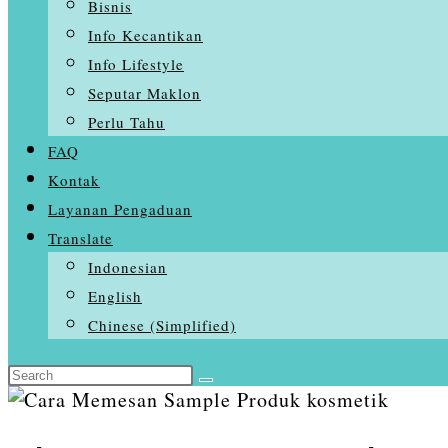
Bisnis
Info Kecantikan
Info Lifestyle
Seputar Maklon
Perlu Tahu
FAQ
Kontak
Layanan Pengaduan
Translate
Indonesian
English
Chinese (Simplified)
Search
Skip
this
to
website