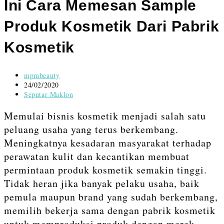
content
Ini Cara Memesan Sample
Produk Kosmetik Dari Pabrik
Kosmetik
Post
mpmbeauty
author:
Post
24/02/2020
published:
Post
Seputar Maklon
category:
Memulai bisnis kosmetik menjadi salah satu
peluang usaha yang terus berkembang.
Meningkatnya kesadaran masyarakat terhadap
perawatan kulit dan kecantikan membuat
permintaan produk kosmetik semakin tinggi.
Tidak heran jika banyak pelaku usaha, baik
pemula maupun brand yang sudah berkembang,
memilih bekerja sama dengan pabrik kosmetik
untuk memproduksi produk dengan merek