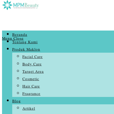
Beranda
Menu
Close
Tentang Kami
Produk Maklon
Facial Care
Body Care
Target Area
Cosmetic
Hair Care
Fragrance
Blog
Artikel