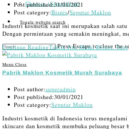
Chinese (Simplified)
Post published:
31/01/2021
Post category:
Bisnis
/
Seputar Maklon
Toggle website search
Industri kosmetik saat ini merupakan salah sat
Dengan permintaan yang semakin meningkat, me
Press Escape to close the s
Continue Reading
Taktik Jitu Mulai Bisnis. Tun
Menu
Close
Pabrik Maklon Kosmetik Murah Surabaya
Post author:
superadmin
Post published:
30/01/2021
Post category:
Seputar Maklon
Industri kosmetik di Indonesia terus mengalami
skincare dan kosmetik membuka peluang besar 