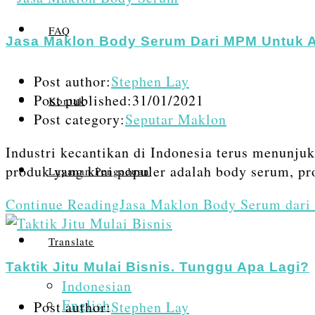
FAQ
Jasa Maklon Body Serum Dari MPM Untuk 
Post author:
Stephen Lay
Post published:
31/01/2021
Kontak
Post category:
Seputar Maklon
Industri kecantikan di Indonesia terus menunju
produk yang kini populer adalah body serum, p
Layanan Pengaduan
Continue Reading
Jasa Maklon Body Serum dar
Translate
Taktik Jitu Mulai Bisnis. Tunggu Apa Lagi?
Indonesian
English
Post author:
Stephen Lay