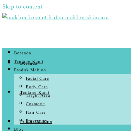
Skip to content
Beranda
Tentang Kami
Beranda
Produk Maklon
Facial Care
Body Care
Tentang Kami
Target Area
Cosmetic
Hair Care
Fragrance
Produk Maklon
Blog