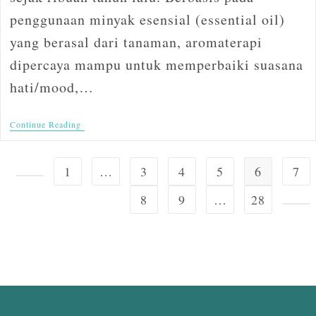
penggunaan minyak esensial (essential oil)
yang berasal dari tanaman, aromaterapi
dipercaya mampu untuk memperbaiki suasana
hati/mood,…
Continue Reading
1
…
3
4
5
6
7
8
9
…
28