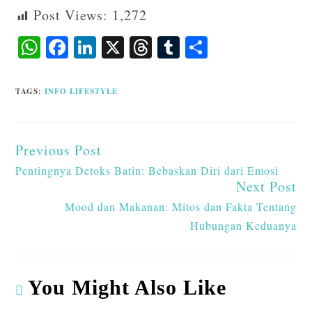
Post Views:
1,272
W
F
Li
X
T
T
S
ha
ac
n
hr
u
ha
ts
eb
ke
ea
m
re
TAGS
:
INFO LIFESTYLE
A
o
dI
ds
bl
p
o
n
r
Previous Post
p
k
Pentingnya Detoks Batin: Bebaskan Diri dari Emosi
Next Post
Mood dan Makanan: Mitos dan Fakta Tentang
Hubungan Keduanya
You Might Also Like