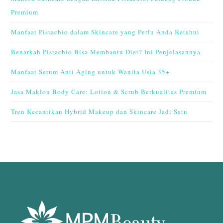
Premium
Manfaat Pistachio dalam Skincare yang Perlu Anda Ketahui
Benarkah Pistachio Bisa Membantu Diet? Ini Penjelasannya
Manfaat Serum Anti Aging untuk Wanita Usia 35+
Jasa Maklon Body Care: Lotion & Scrub Berkualitas Premium
Tren Kecantikan Hybrid Makeup dan Skincare Jadi Satu