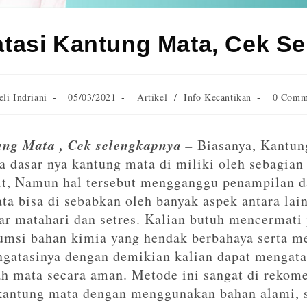
tasi Kantung Mata, Cek S
eli Indriani
05/03/2021
Artikel
/
Info Kecantikan
0 Comm
ng Mata , Cek selengkapnya –
Biasanya, Kantun
da dasar nya kantung mata di miliki oleh sebagian
t, Namun hal tersebut mengganggu penampilan da
a bisa di sebabkan oleh banyak aspek antara lain
nar matahari dan setres. Kalian butuh mencermati 
msi bahan kimia yang hendak berbahaya serta me
gatasinya dengan demikian kalian dapat mengata
rah mata secara aman. Metode ini sangat di rekom
kantung mata dengan menggunakan bahan alami, s