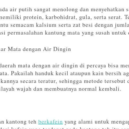
da air putih sangat menolong dan menyehatkan s
emiliki protein, karbohidrat, gula, serta serat. T
entu semacam kalsium serta zat besi dengan jumla
asi permasalahan kantung mata yang susah untuk 
ar Mata dengan Air Dingin
aerah mata dengan air dingin di percaya bisa m
a. Pakailah handuk kecil ataupun kain bersih ag
annya secara teratur, sehingga metode tersebut 
layah wajah dan membuatnya normal kembali.
an kantong teh
berkafein
yang alami untuk mengap