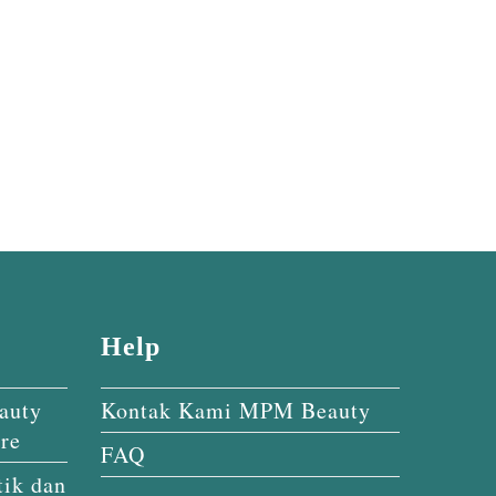
Help
auty
Kontak Kami MPM Beauty
re
FAQ
ik dan