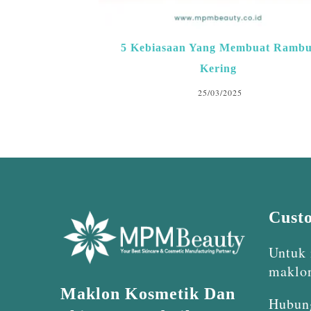
5 Kebiasaan Yang Membuat Rambu
Kering
25/03/2025
Cust
Untuk 
maklo
Maklon Kosmetik Dan
Hubun