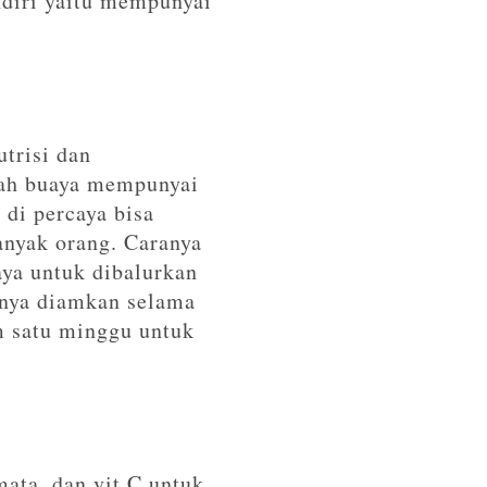
ndiri yaitu mempunyai
trisi dan
idah buaya mempunyai
 di percaya bisa
anyak orang. Caranya
aya untuk dibalurkan
tnya diamkan selama
am satu minggu untuk
ata, dan vit C untuk