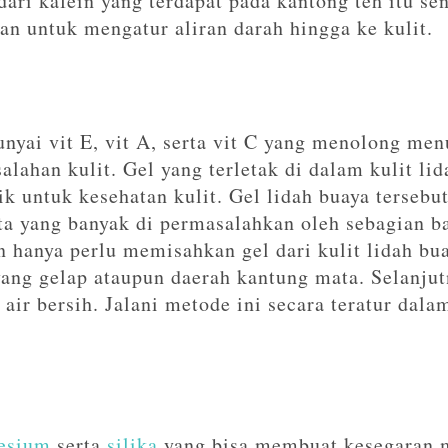
ari kafein yang terdapat pada kantong teh itu se
an untuk mengatur aliran darah hingga ke kulit.
yai vit E, vit A, serta vit C yang menolong menu
lahan kulit. Gel yang terletak di dalam kulit l
ik untuk kesehatan kulit. Gel lidah buaya tersebut
a yang banyak di permasalahkan oleh sebagian b
n hanya perlu memisahkan gel dari kulit lidah bu
yang gelap ataupun daerah kantung mata. Selanju
 air bersih. Jalani metode ini secara teratur dal
esium
serta
silika
yang bisa membuat kesegaran m