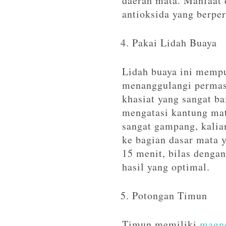
daerah mata. Manfaat d
antioksida yang berper
Pakai Lidah Buaya
Lidah buaya ini mempun
menanggulangi permasa
khasiat yang sangat ba
mengatasi kantung mat
sangat gampang, kalia
ke bagian dasar mata 
15 menit, bilas dengan
hasil yang optimal.
Potongan Timun
Timun memiliki
magn