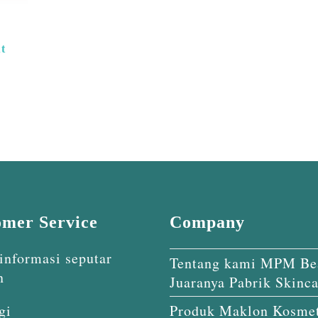
t
omer Service
Company
informasi seputar
Tentang kami MPM Be
n
Juaranya Pabrik Skinca
gi
Produk Maklon Kosmet