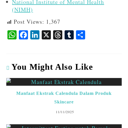
National Institute of Mental Health
(NIMH)
Post Views:
1,367
W
F
Li
X
T
T
S
ha
ac
n
hr
u
ha
ts
eb
ke
ea
m
re
A
o
dI
ds
bl
You Might Also Like
p
o
n
r
p
k
Manfaat Ekstrak Calendula Dalam Produk
Skincare
11/11/2025