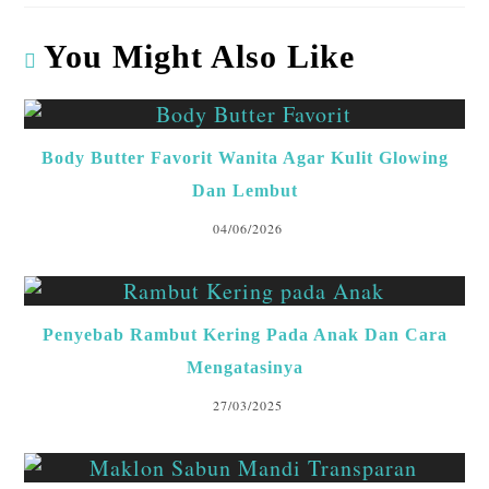
ts
eb
ke
ea
m
re
A
o
dI
ds
bl
You Might Also Like
p
o
n
r
p
k
Body Butter Favorit Wanita Agar Kulit Glowing
Dan Lembut
04/06/2026
Penyebab Rambut Kering Pada Anak Dan Cara
Mengatasinya
27/03/2025