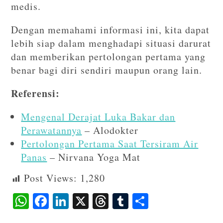
medis.
Dengan memahami informasi ini, kita dapat
lebih siap dalam menghadapi situasi darurat
dan memberikan pertolongan pertama yang
benar bagi diri sendiri maupun orang lain.
Referensi:
Mengenal Derajat Luka Bakar dan
Perawatannya
– Alodokter
Pertolongan Pertama Saat Tersiram Air
Panas
– Nirvana Yoga Mat
Post Views:
1,280
W
F
Li
X
T
T
S
ha
ac
n
hr
u
ha