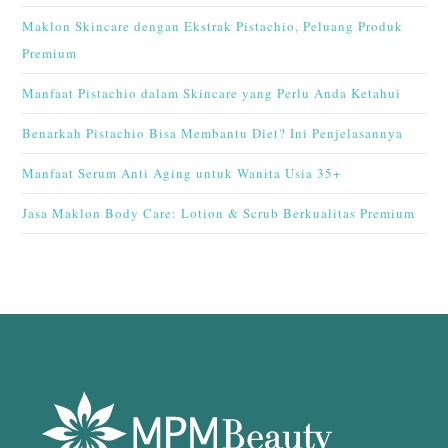
Maklon Skincare dengan Ekstrak Pistachio, Peluang Produk
Premium
Manfaat Pistachio dalam Skincare yang Perlu Anda Ketahui
Benarkah Pistachio Bisa Membantu Diet? Ini Penjelasannya
Manfaat Serum Anti Aging untuk Wanita Usia 35+
Jasa Maklon Body Care: Lotion & Scrub Berkualitas Premium