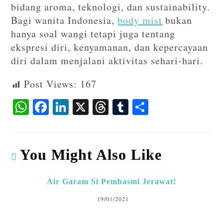
bidang aroma, teknologi, dan sustainability.
Bagi wanita Indonesia,
body mist
bukan
hanya soal wangi tetapi juga tentang
ekspresi diri, kenyamanan, dan kepercayaan
diri dalam menjalani aktivitas sehari-hari.
Post Views:
167
W
F
Li
X
T
T
S
ha
ac
n
hr
u
ha
ts
eb
ke
ea
m
re
A
o
dI
ds
bl
You Might Also Like
p
o
n
r
p
k
Air Garam Si Pembasmi Jerawat!
19/01/2021