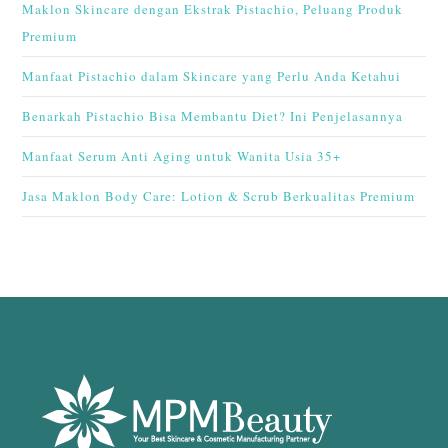
Maklon Skincare dengan Ekstrak Pistachio, Peluang Produk
Premium
Manfaat Pistachio dalam Skincare yang Perlu Anda Ketahui
Benarkah Pistachio Bisa Membantu Diet? Ini Penjelasannya
Manfaat Serum Anti Aging untuk Wanita Usia 35+
Jasa Maklon Body Care: Lotion & Scrub Berkualitas Premium