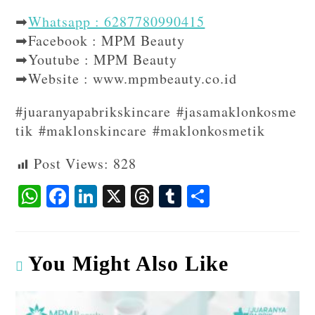
➡
Whatsapp : 6287780990415
➡Facebook : MPM Beauty
➡Youtube : MPM Beauty
➡Website : www.mpmbeauty.co.id
#juaranyapabrikskincare #jasamaklonkosme
tik #maklonskincare #maklonkosmetik
Post Views:
828
W
F
Li
X
T
T
S
ha
ac
n
hr
u
ha
ts
eb
ke
ea
m
re
A
o
dI
ds
bl
You Might Also Like
p
o
n
r
p
k