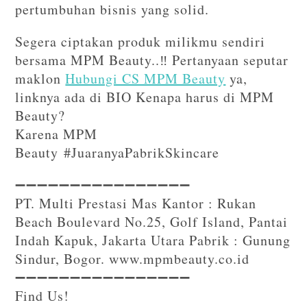
pertumbuhan bisnis yang solid.
Segera ciptakan produk milikmu sendiri
bersama MPM Beauty..‼️ Pertanyaan seputar
maklon
Hubungi CS MPM Beauty
ya,
linknya ada di BIO Kenapa harus di MPM
Beauty?
Karena MPM
Beauty #JuaranyaPabrikSkincare
➖➖➖➖➖➖➖➖➖➖➖➖➖➖➖➖⁣⁣
PT. Multi Prestasi Mas Kantor : Rukan
Beach Boulevard No.25, Golf Island, Pantai
Indah Kapuk, Jakarta Utara Pabrik : Gunung
Sindur, Bogor. www.mpmbeauty.co.id
➖➖➖➖➖➖➖➖➖➖➖➖➖➖➖➖⁣⁣⁣
Find Us!⁣⁣⁣