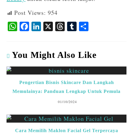
Post Views:
954
W
F
Li
X
T
T
S
ha
ac
n
hr
u
ha
ts
eb
ke
ea
m
re
A
o
dI
ds
bl
You Might Also Like
p
o
n
r
p
k
Pengertian Bisnis Skincare Dan Langkah
Memulainya: Panduan Lengkap Untuk Pemula
01/10/2024
Cara Memilih Maklon Facial Gel Terpercaya