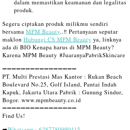
dalam memastikan keamanan dan legalitas
produk.
Segera ciptakan produk milikmu sendiri
bersama
MPM Beauty
..‼️ Pertanyaan seputar
maklon
Hubungi CS MPM Beauty
ya, linknya
ada di BIO Kenapa harus di MPM Beauty?
Karena MPM Beauty #JuaranyaPabrikSkincare
➖➖➖➖➖➖➖➖➖➖➖➖➖➖➖➖⁣⁣
PT. Multi Prestasi Mas Kantor : Rukan Beach
Boulevard No.25, Golf Island, Pantai Indah
Kapuk, Jakarta Utara Pabrik : Gunung Sindur,
Bogor. www.mpmbeauty.co.id
➖➖➖➖➖➖➖➖➖➖➖➖➖➖➖➖⁣⁣⁣
Find Us!⁣⁣⁣
➡
Whatsapp : 6287780990415