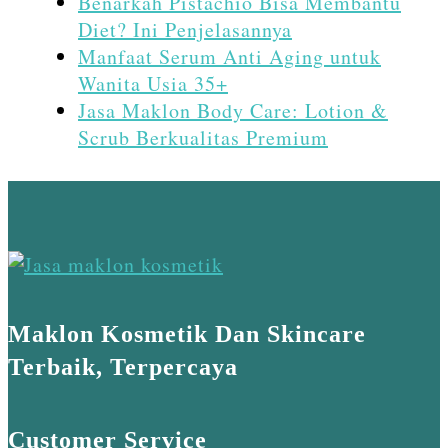
Benarkah Pistachio Bisa Membantu
Diet? Ini Penjelasannya
Manfaat Serum Anti Aging untuk
Wanita Usia 35+
Jasa Maklon Body Care: Lotion &
Scrub Berkualitas Premium
Maklon Kosmetik Dan Skincare
Terbaik, Terpercaya
Customer Service