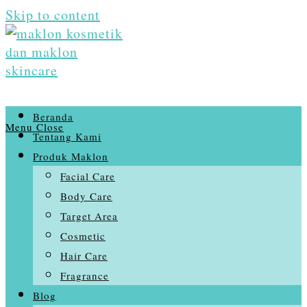
Skip to content
Beranda
Menu
Close
Tentang Kami
Produk Maklon
Facial Care
Body Care
Target Area
Cosmetic
Hair Care
Fragrance
Blog