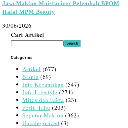
Jasa Maklon Moisturizer Pelembab BPOM
Halal MPM Beauty
30/06/2026
Cari Artikel
Search
Categories
Artikel
(677)
Bisnis
(69)
Info Kecantikan
(547)
Info Lifestyle
(274)
Mitos dan Fakta
(23)
Perlu Tahu
(203)
Seputar Maklon
(362)
Uncategorized
(3)