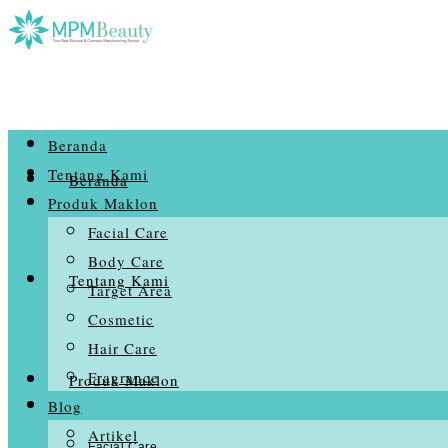
Beranda
Tentang Kami
Beranda
Produk Maklon
Facial Care
Body Care
Tentang Kami
Target Area
Cosmetic
Hair Care
Fragrance
Produk Maklon
Blog
Artikel
Facial Care