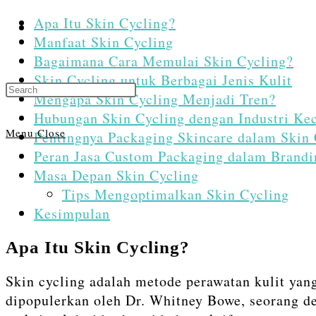
Apa Itu Skin Cycling?
Toggle
Manfaat Skin Cycling
Bagaimana Cara Memulai Skin Cycling?
Skin Cycling untuk Berbagai Jenis Kulit
Press
Mengapa Skin Cycling Menjadi Tren?
website
Escape
Hubungan Skin Cycling dengan Industri Ke
to
Menu
Close
Pentingnya Packaging Skincare dalam Skin 
close
Peran Jasa Custom Packaging dalam Brandi
the
search
Masa Depan Skin Cycling
search
Tips Mengoptimalkan Skin Cycling
panel.
Kesimpulan
Apa Itu Skin Cycling?
Skin cycling adalah metode perawatan kulit yan
dipopulerkan oleh Dr. Whitney Bowe, seorang de