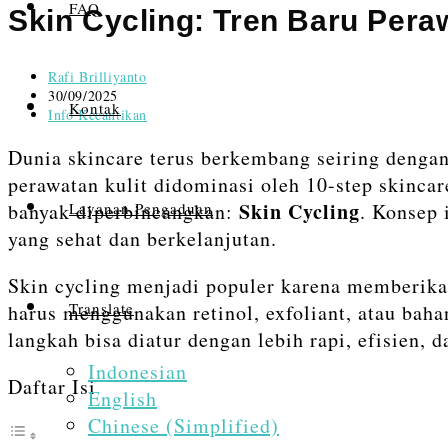
FAQ
content
Skin Cycling: Tren Baru Per
Post
Rafi Brilliyanto
author:
Post
30/09/2025
Kontak
published:
Post
Info Kecantikan
category:
Dunia skincare terus berkembang seiring dengan
perawatan kulit didominasi oleh 10-step skincar
Skin Cycling
banyak diperbincangkan:
. Konsep 
Layanan Pengaduan
yang sehat dan berkelanjutan.
Skin cycling menjadi populer karena memberikan 
Translate
harus menggunakan retinol, exfoliant, atau baha
langkah bisa diatur dengan lebih rapi, efisien, da
Indonesian
Daftar Isi
English
Chinese (Simplified)