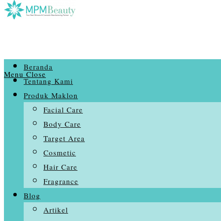
Beranda
Menu
Close
Tentang Kami
Produk Maklon
Facial Care
Body Care
Target Area
Cosmetic
Hair Care
Fragrance
Blog
Artikel