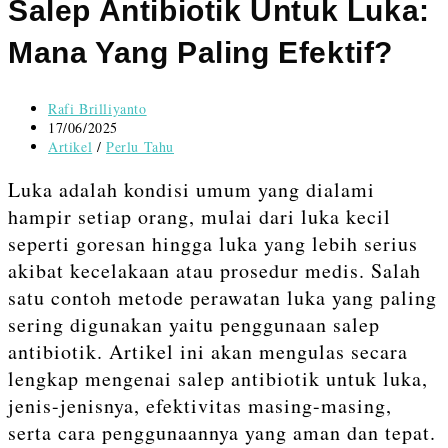
content
Salep Antibiotik Untuk Luka:
Mana Yang Paling Efektif?
Post
Rafi Brilliyanto
author:
Post
17/06/2025
published:
Post
Artikel
/
Perlu Tahu
category:
Luka adalah kondisi umum yang dialami
hampir setiap orang, mulai dari luka kecil
seperti goresan hingga luka yang lebih serius
akibat kecelakaan atau prosedur medis. Salah
satu contoh metode perawatan luka yang paling
sering digunakan yaitu penggunaan salep
antibiotik. Artikel ini akan mengulas secara
lengkap mengenai salep antibiotik untuk luka,
jenis-jenisnya, efektivitas masing-masing,
serta cara penggunaannya yang aman dan tepat.