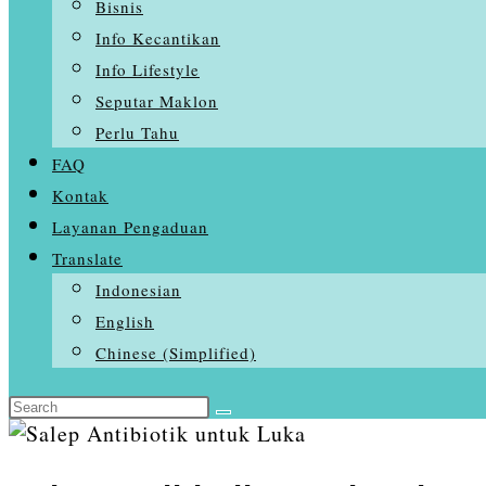
Bisnis
Info Kecantikan
Info Lifestyle
Seputar Maklon
Perlu Tahu
FAQ
Kontak
Layanan Pengaduan
Translate
Indonesian
English
Chinese (Simplified)
Search
Skip
this
to
website