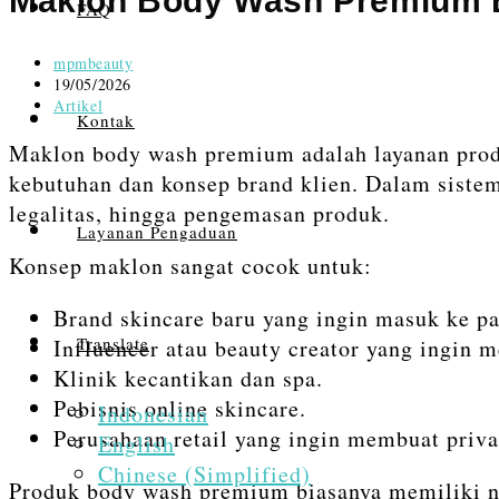
Maklon Body Wash Premium 
FAQ
Post
mpmbeauty
author:
Post
19/05/2026
published:
Post
Artikel
Kontak
category:
Maklon body wash premium adalah layanan produ
kebutuhan dan konsep brand klien. Dalam siste
legalitas, hingga pengemasan produk.
Layanan Pengaduan
Konsep maklon sangat cocok untuk:
Brand skincare baru yang ingin masuk ke pa
Translate
Influencer atau beauty creator yang ingin m
Klinik kecantikan dan spa.
Pebisnis online skincare.
Indonesian
Perusahaan retail yang ingin membuat privat
English
Chinese (Simplified)
Produk body wash premium biasanya memiliki nil