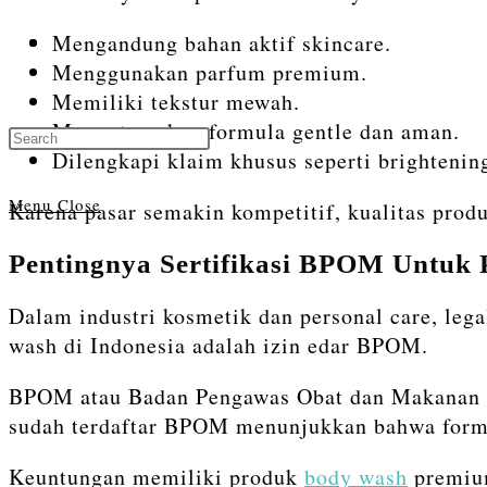
Mengandung bahan aktif skincare.
Toggle
Menggunakan parfum premium.
Memiliki tekstur mewah.
Mengutamakan formula gentle dan aman.
Press
website
Dilengkapi klaim khusus seperti brightening
Escape
to
Menu
Close
Karena pasar semakin kompetitif, kualitas prod
close
the
Pentingnya Sertifikasi BPOM Untuk
search
search
panel.
Dalam industri kosmetik dan personal care, lega
wash di Indonesia adalah izin edar BPOM.
BPOM atau Badan Pengawas Obat dan Makanan b
sudah terdaftar BPOM menunjukkan bahwa formu
Keuntungan memiliki produk
body wash
premium