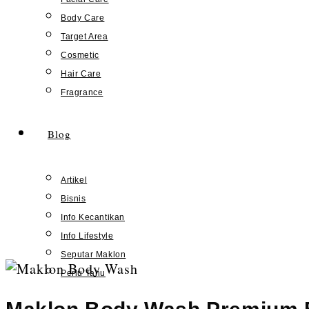
Body Care
Target Area
Cosmetic
Hair Care
Fragrance
Blog
Artikel
Bisnis
Info Kecantikan
Info Lifestyle
Seputar Maklon
Skip
Perlu Tahu
to
content