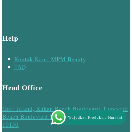
Help
Kontak Kami MPM Beauty
FAQ
Head Office
Golf Island, Rukan Beach Boulevard, Concerto
Beach Boulevard No.25 Blk. D, Jakarta Utara
Wujudkan Produkmu Hari Ini
10150