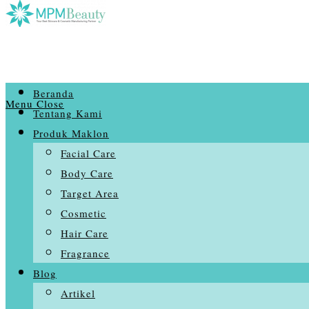
Beranda
Menu
Close
Tentang Kami
Produk Maklon
Facial Care
Body Care
Target Area
Cosmetic
Hair Care
Fragrance
Blog
Artikel