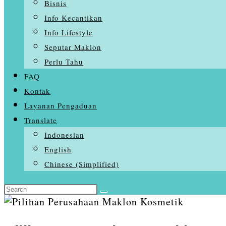
Bisnis
Info Kecantikan
Info Lifestyle
Seputar Maklon
Perlu Tahu
FAQ
Kontak
Layanan Pengaduan
Translate
Indonesian
English
Chinese (Simplified)
Search
Skip
this
to
website