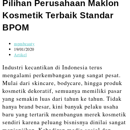
content
Pilihan Perusahaan Maklon
Kosmetik Terbaik Standar
BPOM
Post
mpmbeauty
author:
Post
19/01/2020
published:
Post
Artikel
category:
Industri kecantikan di Indonesia terus
mengalami perkembangan yang sangat pesat.
Mulai dari skincare, bodycare, hingga produk
kosmetik dekoratif, semuanya memiliki pasar
yang semakin luas dari tahun ke tahun. Tidak
hanya brand besar, kini banyak pelaku usaha
baru yang tertarik membangun merek kosmetik
sendiri karena peluang bisnisnya dinilai sangat
menjanjikan. Kehadiran media sosial dan