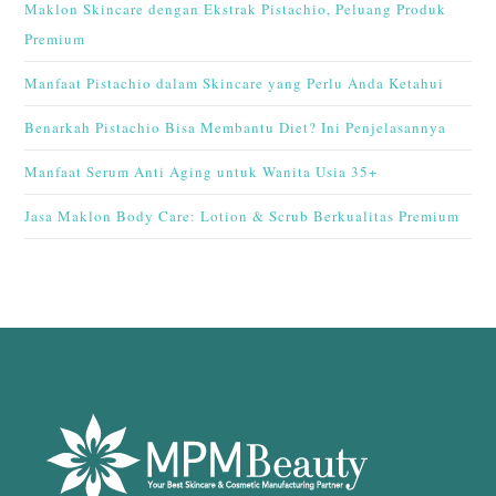
Maklon Skincare dengan Ekstrak Pistachio, Peluang Produk
Premium
Manfaat Pistachio dalam Skincare yang Perlu Anda Ketahui
Benarkah Pistachio Bisa Membantu Diet? Ini Penjelasannya
Manfaat Serum Anti Aging untuk Wanita Usia 35+
Jasa Maklon Body Care: Lotion & Scrub Berkualitas Premium