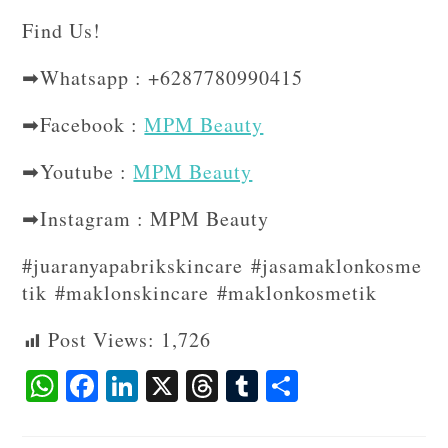
Find Us!⁣⁣⁣
➡Whatsapp : +6287780990415
➡Facebook :
MPM Beauty
➡Youtube :
MPM Beauty
➡Instagram : MPM Beauty
#juaranyapabrikskincare #jasamaklonkosme
tik #maklonskincare #maklonkosmetik
Post Views:
1,726
W
F
Li
X
T
T
S
ha
ac
n
hr
u
ha