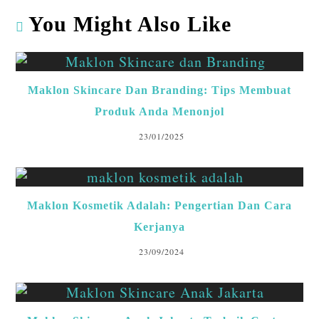
ts
eb
ke
ea
m
re
A
o
dI
ds
bl
You Might Also Like
p
o
n
r
p
k
Maklon Skincare Dan Branding: Tips Membuat
Produk Anda Menonjol
23/01/2025
Maklon Kosmetik Adalah: Pengertian Dan Cara
Kerjanya
23/09/2024