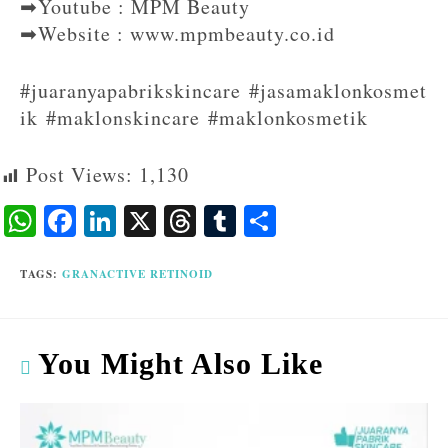
➡Youtube : MPM Beauty
➡Website : www.mpmbeauty.co.id
#juaranyapabrikskincare #jasamaklonkosmet
ik #maklonskincare #maklonkosmetik
Post Views:
1,130
W
F
Li
X
T
T
S
ha
ac
n
hr
u
ha
ts
eb
ke
ea
m
re
TAGS
:
GRANACTIVE RETINOID
A
o
dI
ds
bl
p
o
n
r
You Might Also Like
p
k