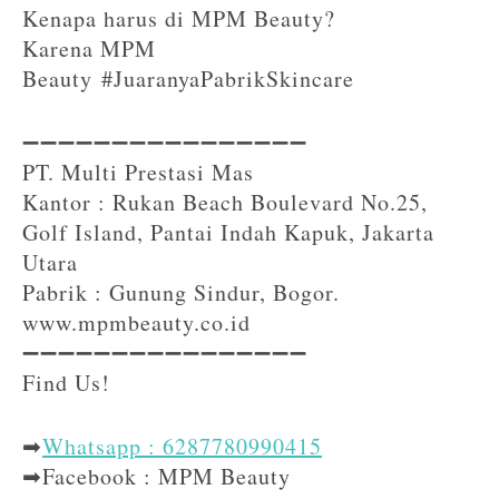
Kenapa harus di MPM Beauty?
Karena MPM
Beauty #JuaranyaPabrikSkincare
➖➖➖➖➖➖➖➖➖➖➖➖➖➖➖➖⁣⁣
PT. Multi Prestasi Mas
Kantor : Rukan Beach Boulevard No.25,
Golf Island, Pantai Indah Kapuk, Jakarta
Utara
Pabrik : Gunung Sindur, Bogor.
www.mpmbeauty.co.id
➖➖➖➖➖➖➖➖➖➖➖➖➖➖➖➖⁣⁣⁣
Find Us!⁣⁣⁣
➡
Whatsapp : 6287780990415
➡Facebook : MPM Beauty