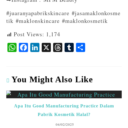
#juaranyapabrikskincare #jasamaklonkosme
tik #maklonskincare #maklonkosmetik
Post Views:
1,174
W
F
Li
X
T
T
S
ha
ac
n
hr
u
ha
ts
eb
ke
ea
m
re
A
o
dI
ds
bl
You Might Also Like
p
o
n
r
p
k
Apa Itu Good Manufacturing Practice Dalam
Pabrik Kosmetik Halal?
04/02/2025