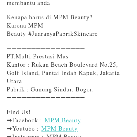
membantu anda
Kenapa harus di MPM Beauty?
Karena MPM
Beauty #JuaranyaPabrikSkincare
➖➖➖➖➖➖➖➖➖➖➖➖➖➖➖➖⁣⁣
PT.Multi Prestasi Mas
Kantor : Rukan Beach Boulevard No.25,
Golf Island, Pantai Indah Kapuk, Jakarta
Utara
Pabrik : Gunung Sindur, Bogor.
➖➖➖➖➖➖➖➖➖➖➖➖➖➖➖➖⁣⁣⁣
Find Us!⁣⁣⁣
➡Facebook :
MPM Beauty
➡Youtube :
MPM Beauty
➡Instagram : MPM Beauty