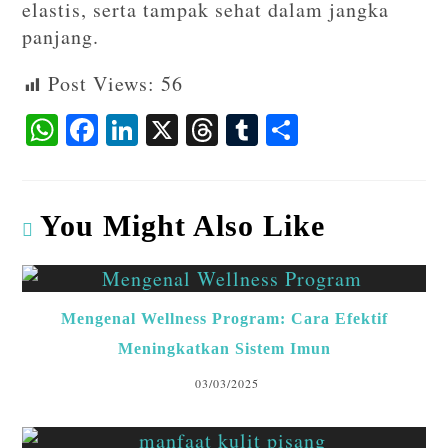
elastis, serta tampak sehat dalam jangka
panjang.
Post Views:
56
W
F
Li
X
T
T
S
ha
ac
n
hr
u
ha
ts
eb
ke
ea
m
re
A
o
dI
ds
bl
You Might Also Like
p
o
n
r
p
k
Mengenal Wellness Program: Cara Efektif
Meningkatkan Sistem Imun
03/03/2025