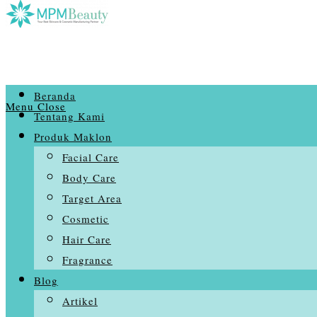
Beranda
Menu
Close
Tentang Kami
Produk Maklon
Facial Care
Body Care
Target Area
Cosmetic
Hair Care
Fragrance
Blog
Artikel