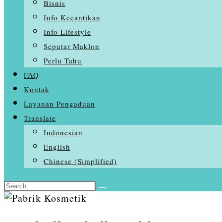
Bisnis
Info Kecantikan
Info Lifestyle
Seputar Maklon
Perlu Tahu
FAQ
Kontak
Layanan Pengaduan
Translate
Indonesian
English
Chinese (Simplified)
Search
Skip
this
to
website