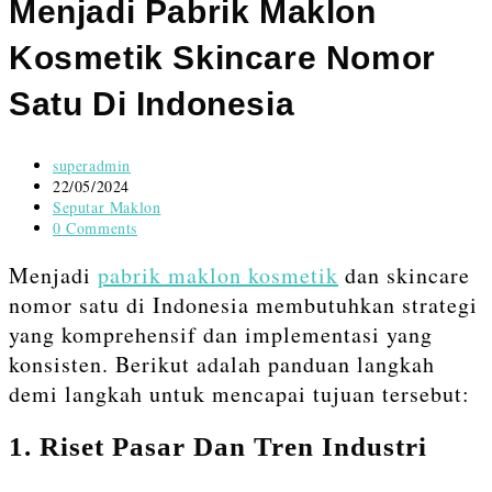
content
Menjadi Pabrik Maklon
Kosmetik Skincare Nomor
Satu Di Indonesia
Post
superadmin
author:
Post
22/05/2024
published:
Post
Seputar Maklon
category:
Post
0 Comments
comments:
Menjadi
pabrik maklon kosmetik
dan skincare
nomor satu di Indonesia membutuhkan strategi
yang komprehensif dan implementasi yang
konsisten. Berikut adalah panduan langkah
demi langkah untuk mencapai tujuan tersebut:
1.
Riset Pasar Dan Tren Industri