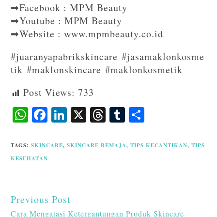
➡Facebook : MPM Beauty
➡Youtube : MPM Beauty
➡Website : www.mpmbeauty.co.id
#juaranyapabrikskincare #jasamaklonkosme
tik #maklonskincare #maklonkosmetik
Post Views:
733
W
F
Li
X
T
T
S
ha
ac
n
hr
u
ha
ts
eb
ke
ea
m
re
TAGS
:
SKINCARE
,
SKINCARE REMAJA
,
TIPS KECANTIKAN
,
TIPS
A
o
dI
ds
bl
KESEHATAN
p
o
n
r
p
k
Previous Post
Cara Mengatasi Ketergantungan Produk Skincare