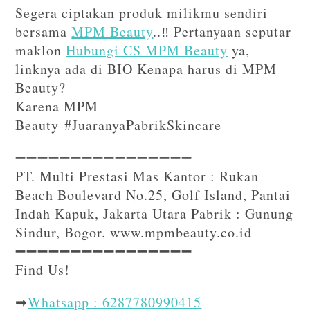
Segera ciptakan produk milikmu sendiri
bersama
MPM Beauty
..‼️ Pertanyaan seputar
maklon
Hubungi CS MPM Beauty
ya,
linknya ada di BIO Kenapa harus di MPM
Beauty?
Karena MPM
Beauty #JuaranyaPabrikSkincare
➖➖➖➖➖➖➖➖➖➖➖➖➖➖➖➖⁣⁣
PT. Multi Prestasi Mas Kantor : Rukan
Beach Boulevard No.25, Golf Island, Pantai
Indah Kapuk, Jakarta Utara Pabrik : Gunung
Sindur, Bogor. www.mpmbeauty.co.id
➖➖➖➖➖➖➖➖➖➖➖➖➖➖➖➖⁣⁣⁣
Find Us!⁣⁣⁣
➡
Whatsapp : 6287780990415