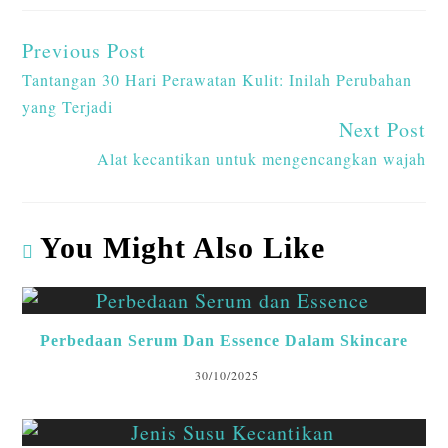
p
o
n
r
Previous Post
p
k
Tantangan 30 Hari Perawatan Kulit: Inilah Perubahan
yang Terjadi
Next Post
Alat kecantikan untuk mengencangkan wajah
You Might Also Like
Perbedaan Serum Dan Essence Dalam Skincare
30/10/2025