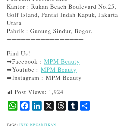
Kantor : Rukan Beach Boulevard No.25,
Golf Island, Pantai Indah Kapuk, Jakarta
Utara
Pabrik : Gunung Sindur, Bogor.
➖➖➖➖➖➖➖➖➖➖➖➖➖➖➖➖⁣⁣⁣
Find Us!⁣⁣⁣
➡Facebook :
MPM Beauty
➡Youtube :
MPM Beauty
➡Instagram : MPM Beauty
Post Views:
1,924
W
F
Li
X
T
T
S
ha
ac
n
hr
u
ha
ts
eb
ke
ea
m
re
TAGS
:
INFO KECANTIKAN
A
o
dI
ds
bl