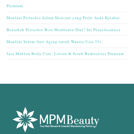
Premium
Manfaat Pistachio dalam Skincare yang Perlu Anda Ketahui
Benarkah Pistachio Bisa Membantu Diet? Ini Penjelasannya
Manfaat Serum Anti Aging untuk Wanita Usia 35+
Jasa Maklon Body Care: Lotion & Scrub Berkualitas Premium