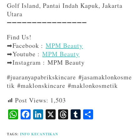
Golf Island, Pantai Indah Kapuk, Jakarta
Utara
➖➖➖➖➖➖➖➖➖➖➖➖➖➖➖➖⁣⁣⁣
Find Us!⁣⁣⁣
➡Facebook :
MPM Beauty
➡Youtube :
MPM Beauty
➡Instagram : MPM Beauty
#juaranyapabrikskincare #jasamaklonkosme
tik #maklonskincare #maklonkosmetik
Post Views:
1,503
W
F
Li
X
T
T
S
ha
ac
n
hr
u
ha
ts
eb
ke
ea
m
re
TAGS
:
INFO KECANTIKAN