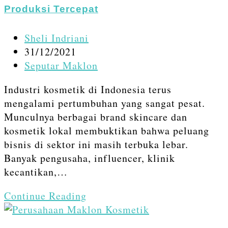
Layanan
Produksi Tercepat
Cepat
Tanggap
Post
Sheli Indriani
author:
Post
31/12/2021
published:
Post
Seputar Maklon
category:
Industri kosmetik di Indonesia terus
mengalami pertumbuhan yang sangat pesat.
Munculnya berbagai brand skincare dan
kosmetik lokal membuktikan bahwa peluang
bisnis di sektor ini masih terbuka lebar.
Banyak pengusaha, influencer, klinik
kecantikan,…
Maklon
Continue Reading
Kosmetik
MPM