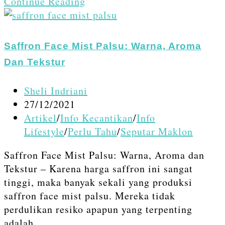
Saffron
Continue Reading
Face
Mist
Asli:
Saffron Face Mist Palsu: Warna, Aroma
Warna,
Dan Tekstur
Aroma
dan
Post
Sheli Indriani
Tekstur
author:
Post
27/12/2021
published:
Post
Artikel
/
Info Kecantikan
/
Info
category:
Lifestyle
/
Perlu Tahu
/
Seputar Maklon
Saffron Face Mist Palsu: Warna, Aroma dan
Tekstur – Karena harga saffron ini sangat
tinggi, maka banyak sekali yang produksi
saffron face mist palsu. Mereka tidak
perdulikan resiko apapun yang terpenting
adalah…