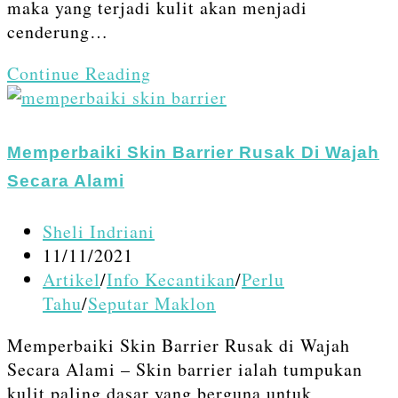
maka yang terjadi kulit akan menjadi
cenderung…
Cara
Continue Reading
Memperbaiki
Skin
Barrier
Memperbaiki Skin Barrier Rusak Di Wajah
Rusak
Secara Alami
Tanpa
Efek
Post
Sheli Indriani
Samping
author:
Post
11/11/2021
published:
Post
Artikel
/
Info Kecantikan
/
Perlu
category:
Tahu
/
Seputar Maklon
Memperbaiki Skin Barrier Rusak di Wajah
Secara Alami – Skin barrier ialah tumpukan
kulit paling dasar yang berguna untuk