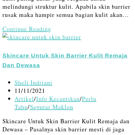
melindungi struktur kulit. Apabila skin barrier
rusak maka hampir semua bagian kulit akan…
Memperbaiki
Continue Reading
Skin
Barrier
Rusak
Skincare Untuk Skin Barrier Kulit Remaja
di
Dan Dewasa
Wajah
Secara
Post
Sheli Indriani
Alami
author:
Post
11/11/2021
published:
Post
Artikel
/
Info Kecantikan
/
Perlu
category:
Tahu
/
Seputar Maklon
Skincare Untuk Skin Barrier Kulit Remaja dan
Dewasa – Pasalnya skin barrier mesti di jaga