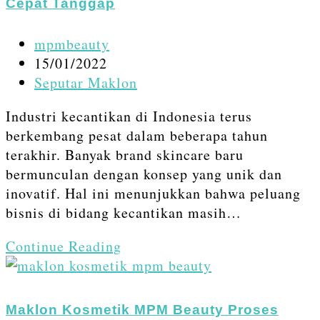
Cepat Tanggap
Skincare
Terpercaya
Post
mpmbeauty
author:
Post
15/01/2022
published:
Post
Seputar Maklon
category:
Industri kecantikan di Indonesia terus
berkembang pesat dalam beberapa tahun
terakhir. Banyak brand skincare baru
bermunculan dengan konsep yang unik dan
inovatif. Hal ini menunjukkan bahwa peluang
bisnis di bidang kecantikan masih…
Vendor
Continue Reading
Maklon
Skincare
dengan
Maklon Kosmetik MPM Beauty Proses