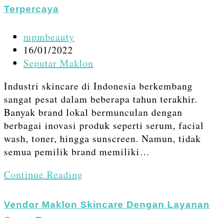
content
Terpercaya
Post
mpmbeauty
author:
Post
16/01/2022
published:
Post
Seputar Maklon
category:
Industri skincare di Indonesia berkembang
sangat pesat dalam beberapa tahun terakhir.
Banyak brand lokal bermunculan dengan
berbagai inovasi produk seperti serum, facial
wash, toner, hingga sunscreen. Namun, tidak
semua pemilik brand memiliki…
Cara
Continue Reading
Menemukan
Vendor
Vendor Maklon Skincare Dengan Layanan
Maklon