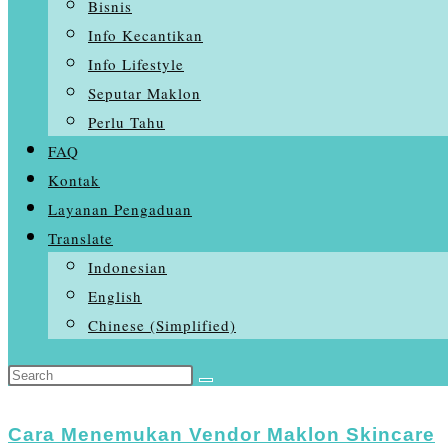
Bisnis
Info Kecantikan
Info Lifestyle
Seputar Maklon
Perlu Tahu
FAQ
Kontak
Layanan Pengaduan
Translate
Indonesian
English
Chinese (Simplified)
Search
Skip
this
to
website
Cara Menemukan Vendor Maklon Skincare