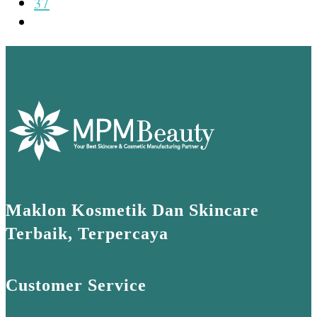
37
Go
to
the
next
page
Maklon Kosmetik Dan Skincare
Terbaik, Terpercaya
Customer Service