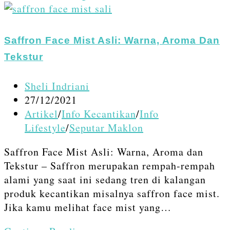
Pakai
Face
Mist
Saffron Face Mist Asli: Warna, Aroma Dan
Saffron
Tekstur
Untuk
Wajah
Post
Sheli Indriani
Sebelum
author:
Post
27/12/2021
Tidur
published:
Post
Artikel
/
Info Kecantikan
/
Info
category:
Lifestyle
/
Seputar Maklon
Saffron Face Mist Asli: Warna, Aroma dan
Tekstur – Saffron merupakan rempah-rempah
alami yang saat ini sedang tren di kalangan
produk kecantikan misalnya saffron face mist.
Jika kamu melihat face mist yang…