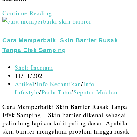
Saffron
Continue Reading
Face
Mist
Palsu:
Cara Memperbaiki Skin Barrier Rusak
Warna,
Tanpa Efek Samping
Aroma
dan
Post
Sheli Indriani
Tekstur
author:
Post
11/11/2021
published:
Post
Artikel
/
Info Kecantikan
/
Info
category:
Lifestyle
/
Perlu Tahu
/
Seputar Maklon
Cara Memperbaiki Skin Barrier Rusak Tanpa
Efek Samping – Skin barrier dikenal sebagai
pelindung lapisan kulit paling dasar. Apabila
skin barrier mengalami problem hingga rusak