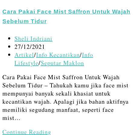
Kosmetik
di
Cara Pakai Face Mist Saffron Untuk Wajah
Indonesia
Sebelum Tidur
Post
Sheli Indriani
author:
Post
27/12/2021
published:
Post
Artikel
/
Info Kecantikan
/
Info
category:
Lifestyle
/
Seputar Maklon
Cara Pakai Face Mist Saffron Untuk Wajah
Sebelum Tidur – Tahukah kamu jika face mist
mempunyai banyak sekali khasiat untuk
kecantikan wajah. Apalagi jika bahan aktifnya
memiliki segudang manfaat, seperti face
mist…
Cara
Continue Reading