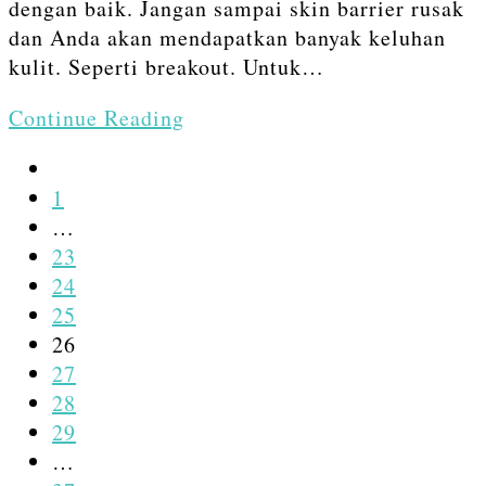
dengan baik. Jangan sampai skin barrier rusak
dan Anda akan mendapatkan banyak keluhan
kulit. Seperti breakout. Untuk…
Skincare
Continue Reading
Untuk
Go
Skin
to
1
Barrier
the
…
Kulit
previous
23
Remaja
page
24
dan
25
Dewasa
26
27
28
29
…