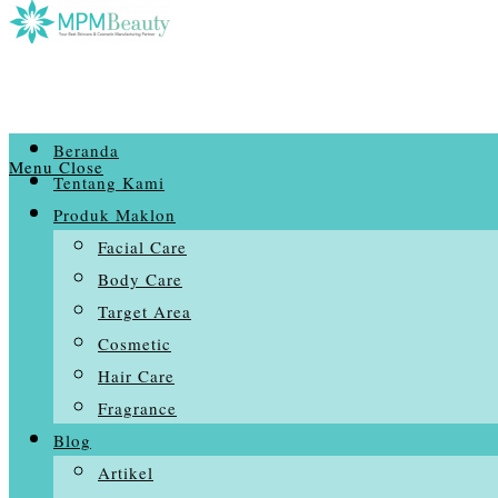
Beranda
Menu
Close
Tentang Kami
Produk Maklon
Facial Care
Body Care
Target Area
Cosmetic
Hair Care
Fragrance
Blog
Artikel