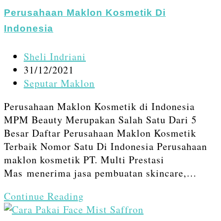
Beauty
Perusahaan Maklon Kosmetik Di
Proses
Indonesia
Produksi
Tercepat
Post
Sheli Indriani
author:
Post
31/12/2021
published:
Post
Seputar Maklon
category:
Perusahaan Maklon Kosmetik di Indonesia
MPM Beauty Merupakan Salah Satu Dari 5
Besar Daftar Perusahaan Maklon Kosmetik
Terbaik Nomor Satu Di Indonesia Perusahaan
maklon kosmetik PT. Multi Prestasi
Mas menerima jasa pembuatan skincare,…
Perusahaan
Continue Reading
Maklon