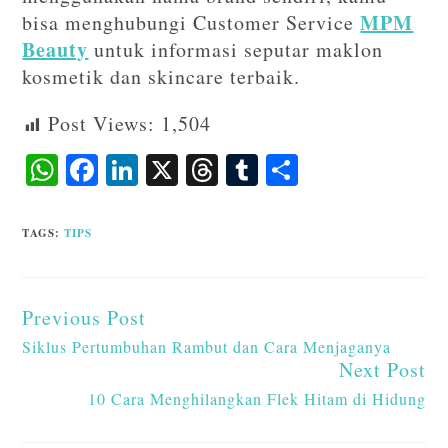
MPM
bisa menghubungi Customer Service
Beauty
untuk informasi seputar maklon
kosmetik dan skincare terbaik.
Post Views:
1,504
W
F
Li
X
T
T
S
ha
ac
n
hr
u
ha
ts
eb
ke
ea
m
re
TAGS
:
TIPS
A
o
dI
ds
bl
p
o
n
r
Previous Post
p
k
Siklus Pertumbuhan Rambut dan Cara Menjaganya
Next Post
10 Cara Menghilangkan Flek Hitam di Hidung