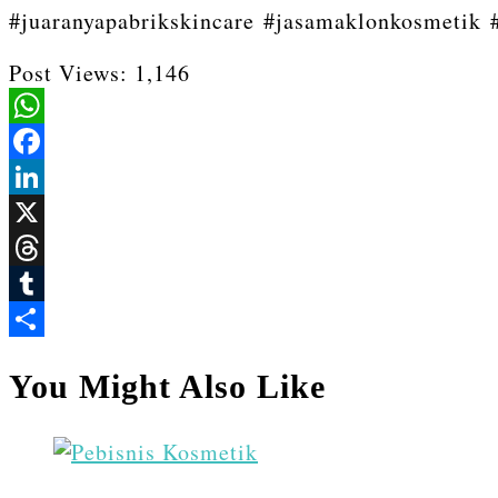
#juaranyapabrikskincare #jasamaklonkosmetik
Post Views:
1,146
WhatsApp
Facebook
LinkedIn
X
Threads
Tumblr
Share
You Might Also Like