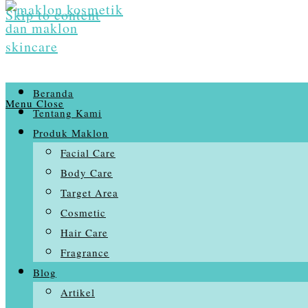
Skip to content
Beranda
Menu
Close
Tentang Kami
Produk Maklon
Facial Care
Body Care
Target Area
Cosmetic
Hair Care
Fragrance
Blog
Artikel