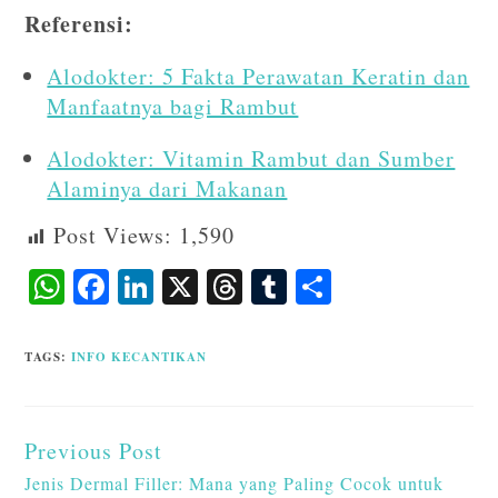
Referensi:
Alodokter: 5 Fakta Perawatan Keratin dan
Manfaatnya bagi Rambut
Alodokter: Vitamin Rambut dan Sumber
Alaminya dari Makanan
Post Views:
1,590
W
F
Li
X
T
T
S
ha
ac
n
hr
u
ha
ts
eb
ke
ea
m
re
TAGS
:
INFO KECANTIKAN
A
o
dI
ds
bl
p
o
n
r
Previous Post
p
k
Jenis Dermal Filler: Mana yang Paling Cocok untuk