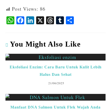
Post Views:
86
W
F
Li
X
T
T
S
ha
ac
n
hr
u
ha
ts
eb
ke
ea
m
re
A
o
dI
ds
bl
You Might Also Like
p
o
n
r
p
k
Eksfoliasi Enzim: Cara Baru Untuk Kulit Lebih
Halus Dan Sehat
21/06/2025
Manfaat DNA Salmon Untuk Flek Wajah Anda