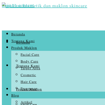
Skip to content
Beranda
Tentang Kami
Beranda
Produk Maklon
Facial Care
Body Care
Tentang Kami
Target Area
Cosmetic
Hair Care
Fragrance
Produk Maklon
Blog
Artikel
Facial Care