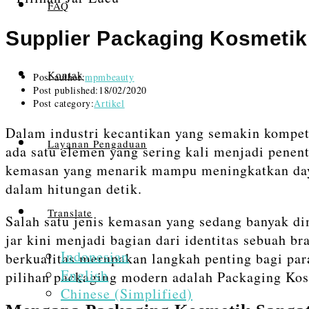
FAQ
Supplier Packaging Kosmetik 
Kontak
Post author:
mpmbeauty
Post published:
18/02/2020
Post category:
Artikel
Dalam industri kecantikan yang semakin kompet
Layanan Pengaduan
ada satu elemen yang sering kali menjadi penen
kemasan yang menarik mampu meningkatkan daya
dalam hitungan detik.
Translate
Salah satu jenis kemasan yang sedang banyak d
jar kini menjadi bagian dari identitas sebuah b
Indonesian
berkualitas merupakan langkah penting bagi pa
English
pilihan packaging modern adalah Packaging Kos
Chinese (Simplified)