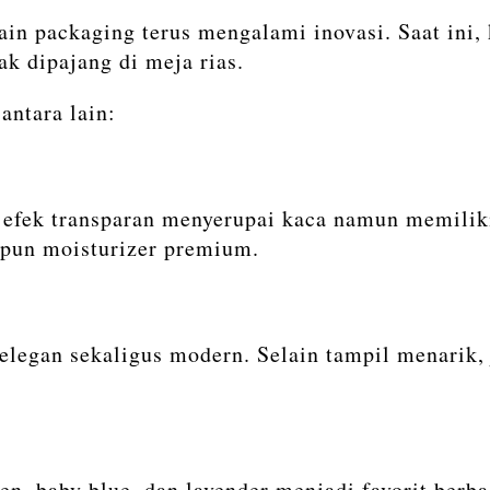
in packaging terus mengalami inovasi. Saat ini,
ak dipajang di meja rias.
antara lain:
fek transparan menyerupai kaca namun memiliki 
upun moisturizer premium.
elegan sekaligus modern. Selain tampil menarik,
een, baby blue, dan lavender menjadi favorit ber