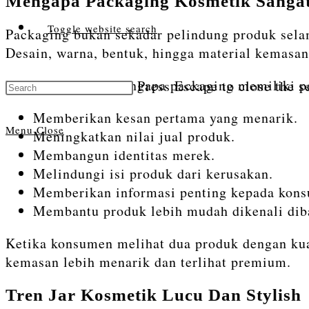
Mengapa Packaging Kosmetik Sangat
Toggle website search
Packaging bukan sekadar pelindung produk sela
Desain, warna, bentuk, hingga material kemasan
Beberapa alasan mengapa packaging memiliki per
Press Escape to close the s
Memberikan kesan pertama yang menarik.
Menu
Close
Meningkatkan nilai jual produk.
Membangun identitas merek.
Melindungi isi produk dari kerusakan.
Memberikan informasi penting kepada kon
Membantu produk lebih mudah dikenali dib
Ketika konsumen melihat dua produk dengan kua
kemasan lebih menarik dan terlihat premium.
Tren Jar Kosmetik Lucu Dan Stylish