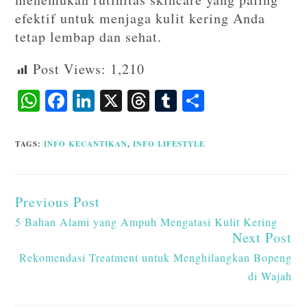
efektif untuk menjaga kulit kering Anda
tetap lembap dan sehat.
Post Views:
1,210
W
F
Li
X
T
T
S
ha
ac
n
hr
u
ha
ts
eb
ke
ea
m
re
TAGS
:
INFO KECANTIKAN
,
INFO LIFESTYLE
A
o
dI
ds
bl
p
o
n
r
Previous Post
p
k
5 Bahan Alami yang Ampuh Mengatasi Kulit Kering
Next Post
Rekomendasi Treatment untuk Menghilangkan Bopeng
di Wajah