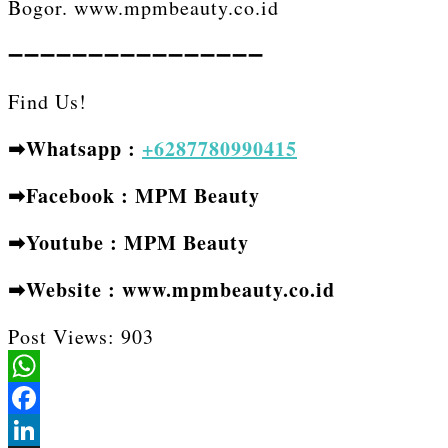
Bogor. www.mpmbeauty.co.id
➖➖➖➖➖➖➖➖➖➖➖➖➖➖➖➖⁣⁣⁣
Find Us!⁣⁣⁣
➡Whatsapp :
+6287780990415
➡Facebook : MPM Beauty
➡Youtube : MPM Beauty
➡Website : www.mpmbeauty.co.id
Post Views:
903
WhatsApp
Facebook