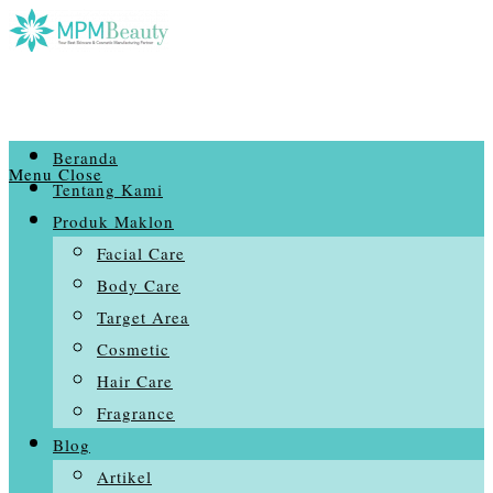
Skip
to
content
Beranda
Menu
Close
Tentang Kami
Produk Maklon
Facial Care
Body Care
Target Area
Cosmetic
Hair Care
Fragrance
Blog
Artikel