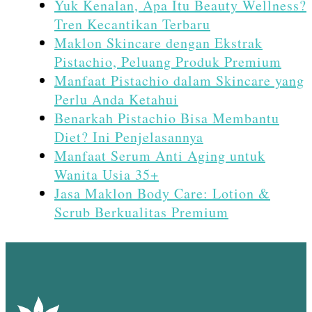
Yuk Kenalan, Apa Itu Beauty Wellness?
Tren Kecantikan Terbaru
Maklon Skincare dengan Ekstrak
Pistachio, Peluang Produk Premium
Manfaat Pistachio dalam Skincare yang
Perlu Anda Ketahui
Benarkah Pistachio Bisa Membantu
Diet? Ini Penjelasannya
Manfaat Serum Anti Aging untuk
Wanita Usia 35+
Jasa Maklon Body Care: Lotion &
Scrub Berkualitas Premium