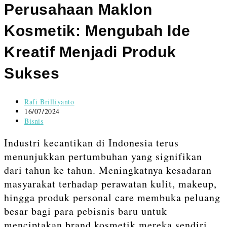
Perusahaan Maklon
Kosmetik: Mengubah Ide
Kreatif Menjadi Produk
Sukses
Post
Rafi Brilliyanto
author:
Post
16/07/2024
published:
Post
Bisnis
category:
Industri kecantikan di Indonesia terus
menunjukkan pertumbuhan yang signifikan
dari tahun ke tahun. Meningkatnya kesadaran
masyarakat terhadap perawatan kulit, makeup,
hingga produk personal care membuka peluang
besar bagi para pebisnis baru untuk
menciptakan brand kosmetik mereka sendiri.