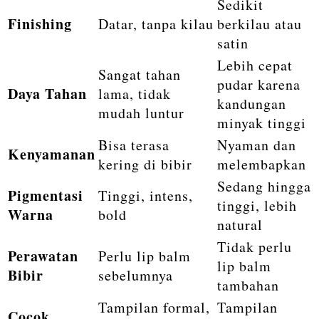
Sedikit
Finishing
Datar, tanpa kilau
berkilau atau
satin
Lebih cepat
Sangat tahan
pudar karena
Daya Tahan
lama, tidak
kandungan
mudah luntur
minyak tinggi
Bisa terasa
Nyaman dan
Kenyamanan
kering di bibir
melembapkan
Sedang hingga
Pigmentasi
Tinggi, intens,
tinggi, lebih
Warna
bold
natural
Tidak perlu
Perawatan
Perlu lip balm
lip balm
Bibir
sebelumnya
tambahan
Tampilan formal,
Tampilan
Cocok