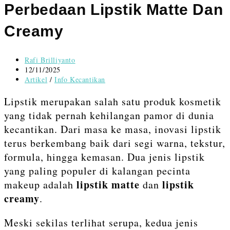
Perbedaan Lipstik Matte Dan
Creamy
Post
Rafi Brilliyanto
author:
Post
12/11/2025
published:
Post
Artikel
/
Info Kecantikan
category:
Lipstik merupakan salah satu produk kosmetik
yang tidak pernah kehilangan pamor di dunia
kecantikan. Dari masa ke masa, inovasi lipstik
terus berkembang baik dari segi warna, tekstur,
formula, hingga kemasan. Dua jenis lipstik
yang paling populer di kalangan pecinta
lipstik matte
lipstik
makeup adalah
dan
creamy
.
Meski sekilas terlihat serupa, kedua jenis