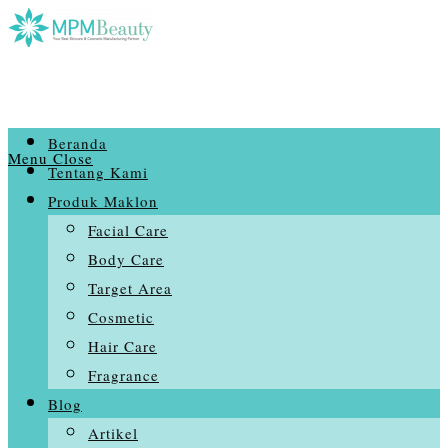
Skip
to
content
Beranda
Menu
Close
Tentang Kami
Produk Maklon
Facial Care
Body Care
Target Area
Cosmetic
Hair Care
Fragrance
Blog
Artikel