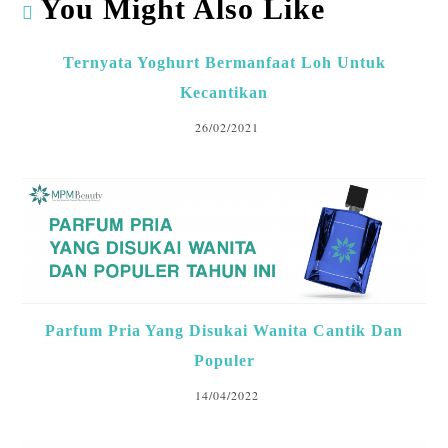
A
o
dI
ds
bl
You Might Also Like
p
o
n
r
p
k
Ternyata Yoghurt Bermanfaat Loh Untuk
Kecantikan
26/02/2021
Parfum Pria Yang Disukai Wanita Cantik Dan
Populer
14/04/2022