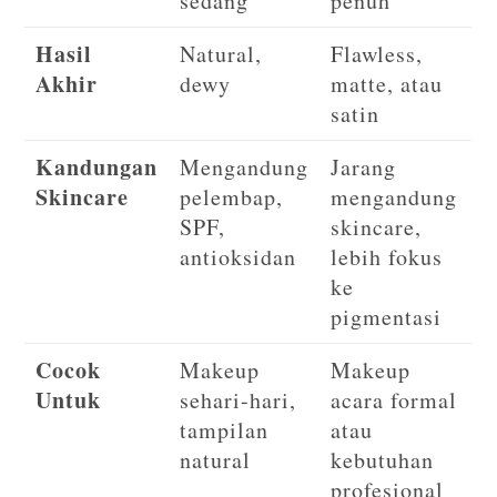
sedang
penuh
Hasil
Natural,
Flawless,
Akhir
dewy
matte, atau
satin
Kandungan
Mengandung
Jarang
Skincare
pelembap,
mengandung
SPF,
skincare,
antioksidan
lebih fokus
ke
pigmentasi
Cocok
Makeup
Makeup
Untuk
sehari-hari,
acara formal
tampilan
atau
natural
kebutuhan
profesional