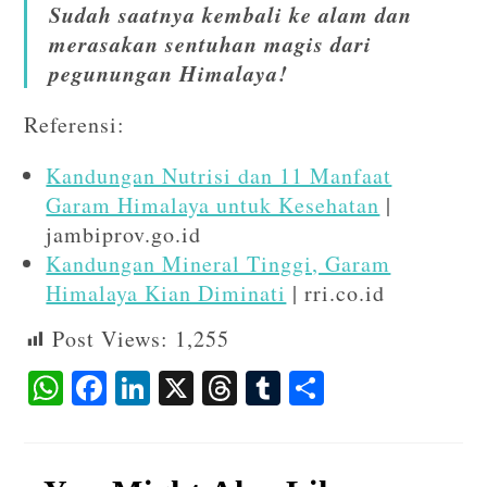
Sudah saatnya kembali ke alam dan
merasakan sentuhan magis dari
pegunungan Himalaya!
Referensi:
Kandungan Nutrisi dan 11 Manfaat
Garam Himalaya untuk Kesehatan
|
jambiprov.go.id
Kandungan Mineral Tinggi, Garam
Himalaya Kian Diminati
| rri.co.id
Post Views:
1,255
W
F
Li
X
T
T
S
ha
ac
n
hr
u
ha
ts
eb
ke
ea
m
re