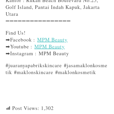
Kantor : Rukan Beach Boulevard No.25,
Golf Island, Pantai Indah Kapuk, Jakarta
Utara
➖➖➖➖➖➖➖➖➖➖➖➖➖➖➖➖⁣⁣⁣
Find Us!⁣⁣⁣
➡Facebook :
MPM Beauty
➡Youtube :
MPM Beauty
➡Instagram : MPM Beauty
#juaranyapabrikskincare #jasamaklonkosme
tik #maklonskincare #maklonkosmetik
Post Views:
1,302