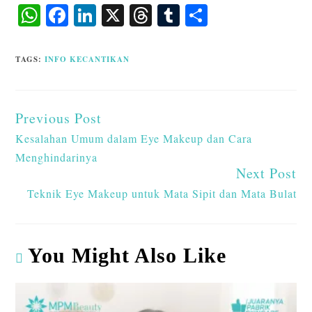
W
F
Li
X
T
T
S
ha
ac
n
hr
u
ha
ts
eb
ke
ea
m
re
TAGS
:
INFO KECANTIKAN
A
o
dI
ds
bl
p
o
n
r
Previous Post
p
k
Kesalahan Umum dalam Eye Makeup dan Cara
Menghindarinya
Next Post
Teknik Eye Makeup untuk Mata Sipit dan Mata Bulat
You Might Also Like